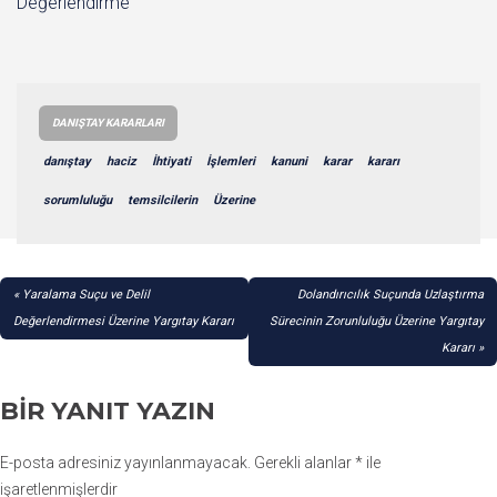
Değerlendirme
DANIŞTAY KARARLARI
danıştay
haciz
İhtiyati
İşlemleri
kanuni
karar
kararı
sorumluluğu
temsilcilerin
Üzerine
YAZI
Yaralama Suçu ve Delil
Dolandırıcılık Suçunda Uzlaştırma
GEZINMESI
Değerlendirmesi Üzerine Yargıtay Kararı
Sürecinin Zorunluluğu Üzerine Yargıtay
Kararı
BIR YANIT YAZIN
E-posta adresiniz yayınlanmayacak.
Gerekli alanlar
*
ile
işaretlenmişlerdir