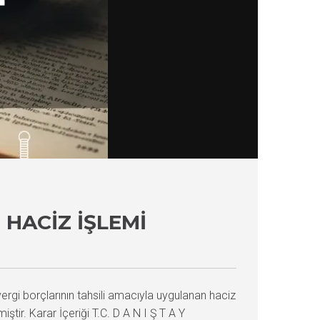
 HACIZ İŞLEMI
ergi borçlarının tahsili amacıyla uygulanan haciz
ştir. Karar İçeriği T.C. D A N I Ş T A Y