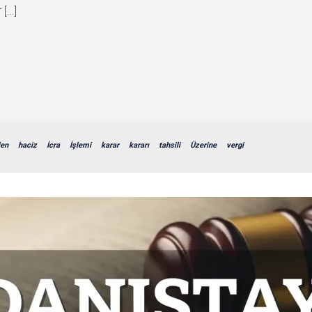
 […]
len
haciz
İcra
İşlemi
karar
kararı
tahsili
Üzerine
vergi