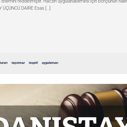
istemini reddetmiştir. Haczin uygulanabilmesi için borçlunun hali
T A Y ÜÇÜNCÜ DAİRE Esas […]
kararı
taşınmaz
tespiti
uygulaması