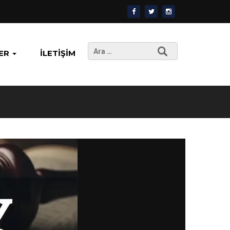
Arama:
ER
İLETIŞIM