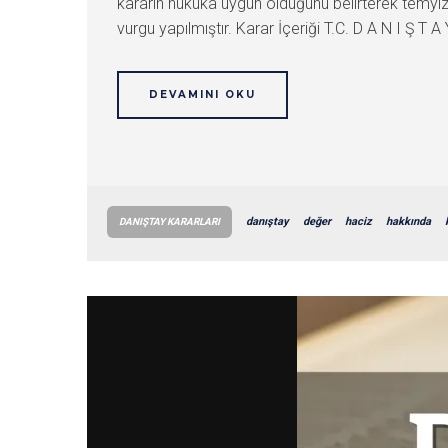
kararın hukuka uygun olduğunu belirterek temyiz 
vurgu yapılmıştır. Karar İçeriği T.C. D A N I Ş 
DEVAMINI OKU
danıştay
değer
haciz
hakkında
DANIŞTAY KARARLARI