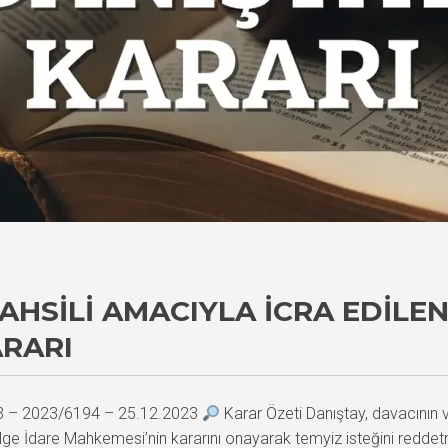
AHSILI AMACIYLA İCRA EDILEN
ARARI
43 – 2023/6194 – 25.12.2023
Karar Özeti Danıştay, davacının v
 Bölge İdare Mahkemesi’nin kararını onayarak temyiz isteğini reddetmi