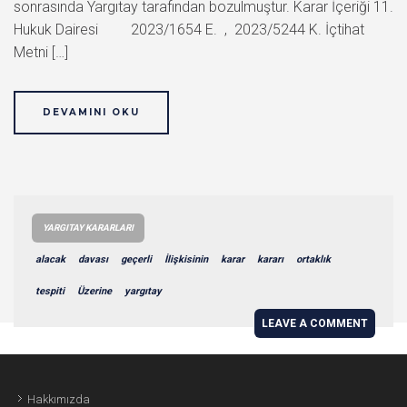
sonrasında Yargıtay tarafından bozulmuştur. Karar İçeriği 11.
Hukuk Dairesi 2023/1654 E. , 2023/5244 K. İçtihat
Metni […]
DEVAMINI OKU
YARGITAY KARARLARI
alacak
davası
geçerli
İlişkisinin
karar
kararı
ortaklık
tespiti
Üzerine
yargıtay
LEAVE A COMMENT
Hakkımızda