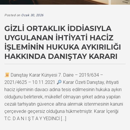
Posted on
Ocak 30, 2026
GIZLI ORTAKLIK İDDIASIYLA
UYGULANAN İHTIYATI HACIZ
İŞLEMININ HUKUKA AYKIRILIĞI
HAKKINDA DANIŞTAY KARARI
Danıştay Karar Künyesi 7. Daire – 2019/634 –
2021/4625 – 10.11.2021
Karar Özeti Danıştay, ihtiyati
haciz işleminin davacı adına tesis edilmesinin hukuka aykırı
olduğunu belirterek, mükellef olmayan şirket adına yapılan
cezalı tarhiyatın güvence altına alınmak istenmesinin kanuni
çerçevede geçersiz olduğuna hükmetmiştir. Karar İçeriği
T.C. D A N I Ş T A Y YEDİNCİ […]