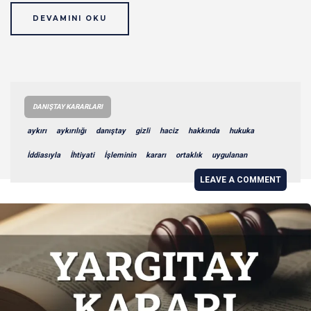
DEVAMINI OKU
DANIŞTAY KARARLARI
aykırı
aykırılığı
danıştay
gizli
haciz
hakkında
hukuka
İddiasıyla
İhtiyati
İşleminin
kararı
ortaklık
uygulanan
LEAVE A COMMENT