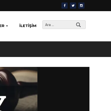
Arama:
ER
İLETIŞIM