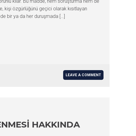
 zorunlu kılar. Bu madde, hem soruşturma hem de
, kişi özgürlüğünü geçici olarak kısıtlayan
nde bir ya da her duruşmada […]
LEAVE A COMMENT
LENMESI HAKKINDA