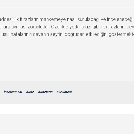
si, ilk itirazların mahkemeye nasıl sunulacağı ve inceleneceği k
lara uyması zorunludur. Özellikle yetki itirazı gibi ilk itirazların, c
n usul hatalarının davanın seyrini doğrudan etkilediğini göstermekt
İncelenmesi
İtiraz
İtirazların
sürülmesi