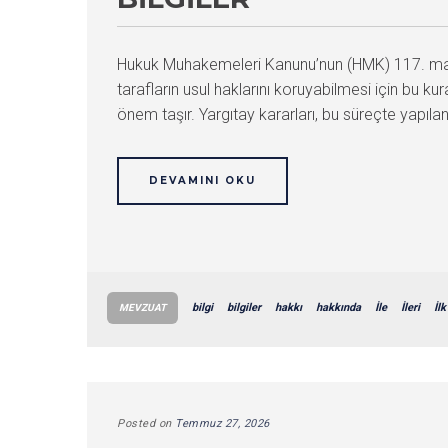
Hukuk Muhakemeleri Kanunu’nun (HMK) 117. madde
tarafların usul haklarını koruyabilmesi için bu kural
önem taşır. Yargıtay kararları, bu süreçte yapıla
DEVAMINI OKU
bilgi
bilgiler
hakkı
hakkında
İle
İleri
İlk
MEVZUAT
Posted on
Temmuz 27, 2026