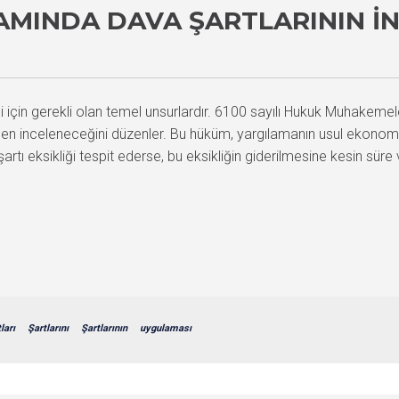
AMINDA DAVA ŞARTLARININ İ
 için gerekli olan temel unsurlardır. 6100 sayılı Hukuk Muhakem
 inceleneceğini düzenler. Bu hüküm, yargılamanın usul ekonomisi 
tı eksikliği tespit ederse, bu eksikliğin giderilmesine kesin sür
ları
Şartlarını
Şartlarının
uygulaması