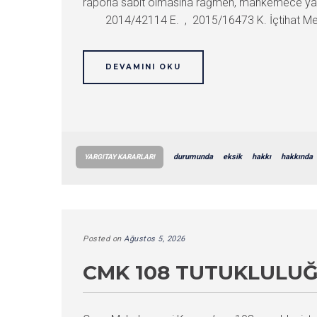
raporla sabit olmasına rağmen, mahkemece yazılı 
2014/42114 E. , 2015/16473 K. İçtihat Met
DEVAMINI OKU
durumunda
eksik
hakkı
hakkında
YARGITAY KARARLARI
Posted on
Ağustos 5, 2026
CMK 108 TUTUKLULUĞ