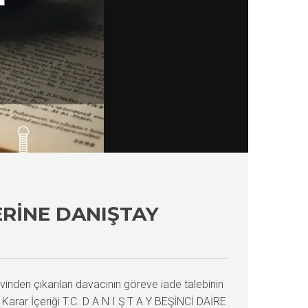
ERINE DANIŞTAY
inden çıkarılan davacının göreve iade talebinin
 Karar İçeriği T.C. D A N I Ş T A Y BEŞİNCİ DAİRE