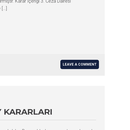
iştir. Karar İçeriği 3. Ceza Dairesi
 […]
LEAVE A COMMENT
Y KARARLARI