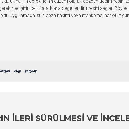
luluk halinin gerekliliğinin düzenli olarak gözden geçirilmesini
kmediğinin belirli aralıklarla değerlendirilmesini sağlar. Böylece
önlenir. Uygulamada, sulh ceza hâkimi veya mahkeme, her otuz gü
luluğun
yargı
yargıtay
RIN İLERI SÜRÜLMESI VE İNCE