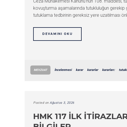
Ceza Muhakemesi Kanunu’nun 108. maddesi, tutuk
kovuşturma aşamalarında tutukluluğun gerekip gere
tutuklama tedbirinin gereksiz yere uzatılması 
DEVAMINI OKU
İncelenmesi
karar
kararlar
kararları:
tutuk
MEVZUAT
Posted on
Ağustos 3, 2026
HMK 117 İLK İTIRAZLA
BILGILER