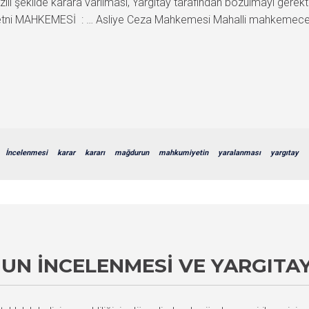
şekilde karara varılması, Yargıtay tarafından bozulmayı gerektirm
ni MAHKEMESİ : … Asliye Ceza Mahkemesi Mahalli mahkemece
İncelenmesi
karar
kararı
mağdurun
mahkumiyetin
yaralanması
yargıtay
UN İNCELENMESI VE YARGITA