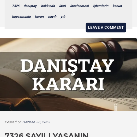
7326
danıştay
hakkında
İdari
İncelenmesi
İşlemlerin
kanun
kapsamında
kararı
sayılı
yılı
LEAVE A COMMENT
Posted on
Haziran 30, 2025
7326 SAYILI YASANIN