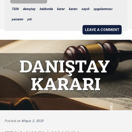
7326
danıştay
hakkında
karar
kararı
sayılı
uygulanması
yasanın
yılı
LEAVE A COMMENT
Posted on
Mayıs 2, 2025