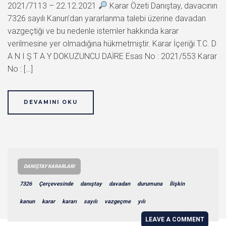
2021/7113 – 22.12.2021
Karar Özeti Danıştay, davacının
7326 sayılı Kanun’dan yararlanma talebi üzerine davadan
vazgeçtiği ve bu nedenle istemler hakkında karar
verilmesine yer olmadığına hükmetmiştir. Karar İçeriği T.C. D
A N I Ş T A Y DOKUZUNCU DAİRE Esas No : 2021/553 Karar
No : […]
DEVAMINI OKU
DANIŞTAY KARARLARI
7326
Çerçevesinde
danıştay
davadan
durumuna
İlişkin
kanun
karar
kararı
sayılı
vazgeçme
yılı
LEAVE A COMMENT