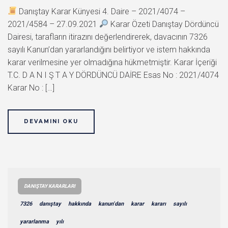
Danıştay Karar Künyesi 4. Daire – 2021/4074 –
2021/4584 – 27.09.2021
Karar Özeti Danıştay Dördüncü
Dairesi, tarafların itirazını değerlendirerek, davacının 7326
sayılı Kanun’dan yararlandığını belirtiyor ve istem hakkında
karar verilmesine yer olmadığına hükmetmiştir. Karar İçeriği
T.C. D A N I Ş T A Y DÖRDÜNCÜ DAİRE Esas No : 2021/4074
Karar No : […]
DEVAMINI OKU
DANIŞTAY KARARLARI
7326
danıştay
hakkında
kanun’dan
karar
kararı
sayılı
yararlanma
yılı