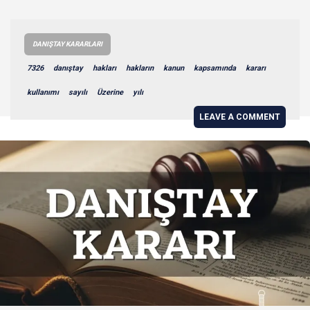
DANIŞTAY KARARLARI
7326
danıştay
hakları
hakların
kanun
kapsamında
kararı
kullanımı
sayılı
Üzerine
yılı
LEAVE A COMMENT