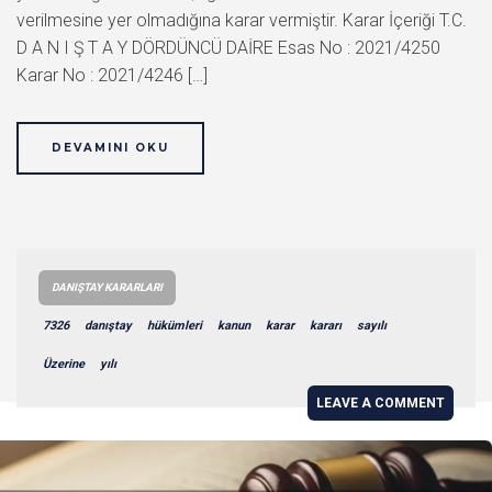
verilmesine yer olmadığına karar vermiştir. Karar İçeriği T.C.
D A N I Ş T A Y DÖRDÜNCÜ DAİRE Esas No : 2021/4250
Karar No : 2021/4246 […]
DEVAMINI OKU
DANIŞTAY KARARLARI
7326
danıştay
hükümleri
kanun
karar
kararı
sayılı
Üzerine
yılı
LEAVE A COMMENT