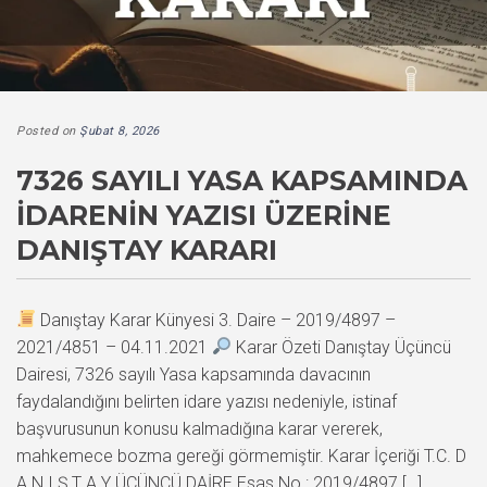
Posted on
Şubat 8, 2026
7326 SAYILI YASA KAPSAMINDA
İDARENIN YAZISI ÜZERINE
DANIŞTAY KARARI
Danıştay Karar Künyesi 3. Daire – 2019/4897 –
2021/4851 – 04.11.2021
Karar Özeti Danıştay Üçüncü
Dairesi, 7326 sayılı Yasa kapsamında davacının
faydalandığını belirten idare yazısı nedeniyle, istinaf
başvurusunun konusu kalmadığına karar vererek,
mahkemece bozma gereği görmemiştir. Karar İçeriği T.C. D
A N I Ş T A Y ÜÇÜNCÜ DAİRE Esas No : 2019/4897 […]