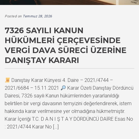
Posted on
Temmuz 28, 2026
7326 SAYILI KANUN
HÜKÜMLERI ÇERÇEVESINDE
VERGI DAVA SÜRECI ÜZERINE
DANIŞTAY KARARI
Danıştay Karar Künyesi 4. Daire – 2021/4744 –
2021/6684 – 15.11.2021
Karar Özeti Danıştay Dördüncü
Dairesi, 7326 sayılı Kanun hükümlerinden yararlanıldığı
belirtilen bir vergi davasının temyizini değerlendirerek, istem
hakkında karar verilmesine yer olmadığına hükmetmiştir.
Karar İçeriği T.C. D A N I Ş T A Y DÖRDÜNCÜ DAİRE Esas No
: 2021/4744 Karar No […]