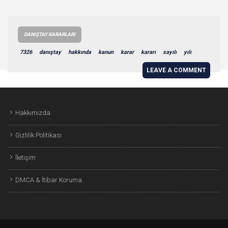
DANIŞTAY KARARLARI
7326
danıştay
hakkında
kanun
karar
kararı
sayılı
yılı
LEAVE A COMMENT
Hakkımızda
Gizlilik Politikası
İletişim
DMCA & İtibar Koruma