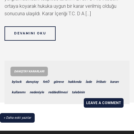
ortaya koyarak hukuka uygun bir karar verilmiş olduğu
sonucuna ulaşıldı. Karar İçeriği T.C. D A […]
DEVAMINI OKU
DANIŞTAY KARARLARI
bylock
danıştay
fetÖ
göreve
hakkında
İade
İrtibatı
kararı
kullanımı
nedeniyle
reddedilmesi
talebinin
LEAVE A COMMENT
YAZI
Daha eski yazılar
GEZINMESI