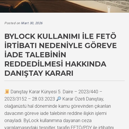
Posted on
Mart 30, 2026
BYLOCK KULLANIMI ILE FETÖ
İRTIBATI NEDENIYLE GÖREVE
İADE TALEBININ
REDDEDILMESI HAKKINDA
DANIŞTAY KARARI
Danıştay Karar Künyesi 5. Daire – 2023/440 –
2023/3152 – 28.03.2023
Karar Özeti Danıştay,
olağanüstü hal döneminde kamu görevinden çıkarılan
davacının göreve iade talebinin reddine ilişkin işlemi
onayladı. ByLock kullanımına dayanan ceza
yargılamasındaki tespitler, tarafın FETÖ/PDY ile irtibatını