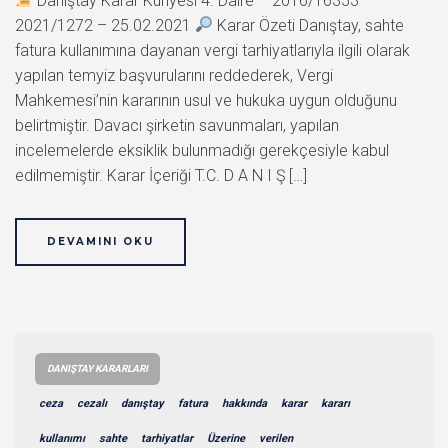
Danıştay Karar Künyesi 4. Daire – 2016/16353 –
2021/1272 – 25.02.2021
Karar Özeti Danıştay, sahte
fatura kullanımına dayanan vergi tarhiyatlarıyla ilgili olarak
yapılan temyiz başvurularını reddederek, Vergi
Mahkemesi’nin kararının usul ve hukuka uygun olduğunu
belirtmiştir. Davacı şirketin savunmaları, yapılan
incelemelerde eksiklik bulunmadığı gerekçesiyle kabul
edilmemiştir. Karar İçeriği T.C. D A N I Ş […]
DEVAMINI OKU
DANIŞTAY KARARLARI
ceza
cezalı
danıştay
fatura
hakkında
karar
kararı
kullanımı
sahte
tarhiyatlar
Üzerine
verilen