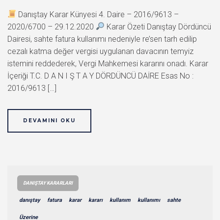
Danıştay Karar Künyesi 4. Daire – 2016/9613 –
2020/6700 – 29.12.2020
Karar Özeti Danıştay Dördüncü
Dairesi, sahte fatura kullanımı nedeniyle re’sen tarh edilip
cezalı katma değer vergisi uygulanan davacının temyiz
istemini reddederek, Vergi Mahkemesi kararını onadı. Karar
İçeriği T.C. D A N I Ş T A Y DÖRDÜNCÜ DAİRE Esas No :
2016/9613 […]
DEVAMINI OKU
DANIŞTAY KARARLARI
danıştay
fatura
karar
kararı
kullanım
kullanımı
sahte
Üzerine