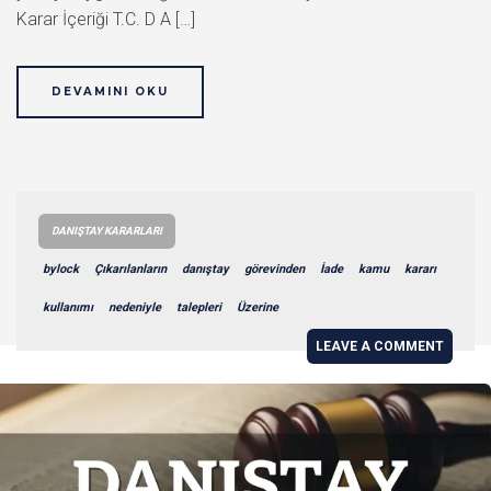
Karar İçeriği T.C. D A […]
DEVAMINI OKU
DANIŞTAY KARARLARI
bylock
Çıkarılanların
danıştay
görevinden
İade
kamu
kararı
kullanımı
nedeniyle
talepleri
Üzerine
LEAVE A COMMENT