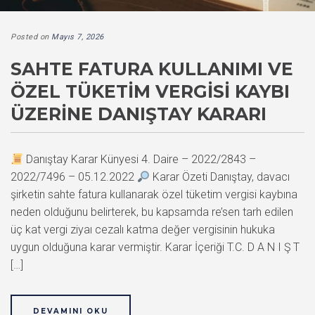
Posted on
Mayıs 7, 2026
SAHTE FATURA KULLANIMI VE
ÖZEL TÜKETIM VERGISI KAYBI
ÜZERINE DANIŞTAY KARARI
Danıştay Karar Künyesi 4. Daire – 2022/2843 –
2022/7496 – 05.12.2022
Karar Özeti Danıştay, davacı
şirketin sahte fatura kullanarak özel tüketim vergisi kaybına
neden olduğunu belirterek, bu kapsamda re’sen tarh edilen
üç kat vergi ziyaı cezalı katma değer vergisinin hukuka
uygun olduğuna karar vermiştir. Karar İçeriği T.C. D A N I Ş T
[…]
DEVAMINI OKU