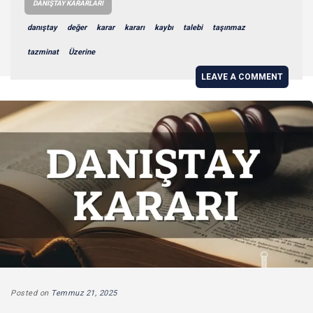
DANIŞTAY KARARLARI
danıştay
değer
karar
kararı
kaybı
talebi
taşınmaz
tazminat
Üzerine
LEAVE A COMMENT
Posted on
Temmuz 21, 2025