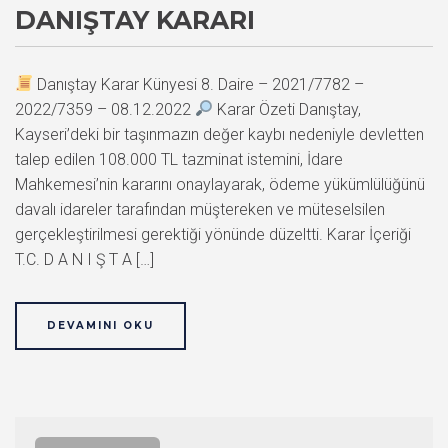
DANIŞTAY KARARI
Danıştay Karar Künyesi 8. Daire – 2021/7782 –
2022/7359 – 08.12.2022
Karar Özeti Danıştay,
Kayseri’deki bir taşınmazın değer kaybı nedeniyle devletten
talep edilen 108.000 TL tazminat istemini, İdare
Mahkemesi’nin kararını onaylayarak, ödeme yükümlülüğünü
davalı idareler tarafından müştereken ve müteselsilen
gerçekleştirilmesi gerektiği yönünde düzeltti. Karar İçeriği
T.C. D A N I Ş T A […]
DEVAMINI OKU