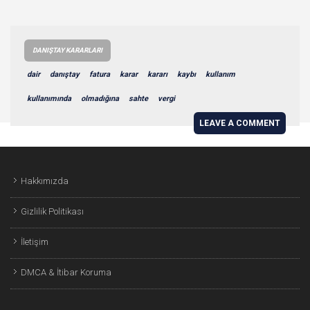
DANIŞTAY KARARLARI
dair
danıştay
fatura
karar
kararı
kaybı
kullanım
kullanımında
olmadığına
sahte
vergi
LEAVE A COMMENT
Hakkımızda
Gizlilik Politikası
İletişim
DMCA & İtibar Koruma