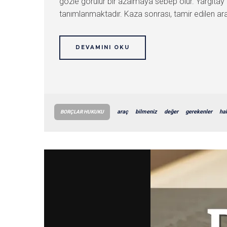
gözle görülür bir azalmaya sebep olur. Yargıtay 
tanımlanmaktadır. Kaza sonrası, tamir edilen ara
DEVAMINI OKU
araç
bilmeniz
değer
gerekenler
ha
BORÇLAR HUKUKU