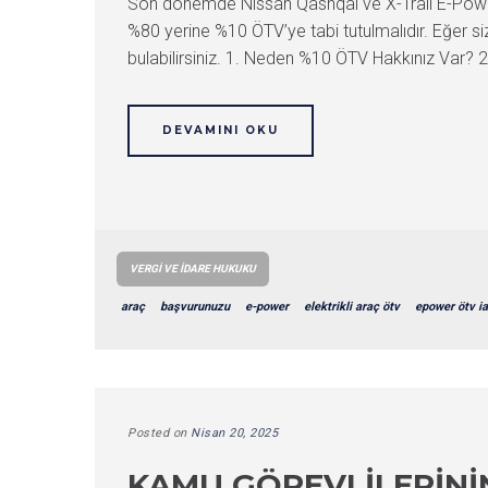
Son dönemde Nissan Qashqai ve X-Trail E-Power mo
%80 yerine %10 ÖTV’ye tabi tutulmalıdır. Eğer siz
bulabilirsiniz. 1. Neden %10 ÖTV Hakkınız Var? 
DEVAMINI OKU
VERGI VE İDARE HUKUKU
araç
başvurunuzu
e-power
elektrikli araç ötv
epower ötv i
Posted on
Nisan 20, 2025
KAMU GÖREVLILERINI