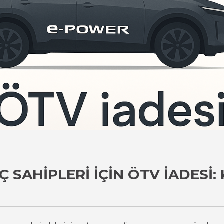
 SAHIPLERI İÇIN ÖTV İADESI