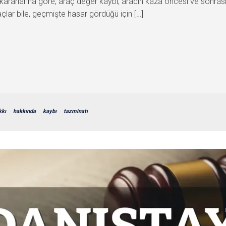
kararlarına göre, araç değer kaybı; aracın kaza öncesi ve sonrası
çlar bile, geçmişte hasar gördüğü için […]
kkı
hakkında
kaybı
tazminatı