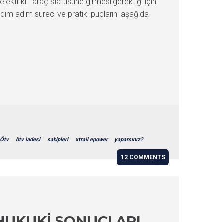
ktrikli” araç statüsüne girmesi gerektiği için
adım adım süreci ve pratik ipuçlarını aşağıda
Ötv
ötv iadesi
sahipleri
xtrail epower
yaparsınız?
12 COMMENTS
 HUKUKI SONUÇLARI