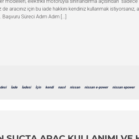
delleri, elektrikli motoruyla sınıflandırma açısından “sadece ele
 de aracınız için bu iade hakkını kendiniz kullanmak istiyorsanız, 
2. Başvuru Süreci Adım Adım […]
adesi
İade
İadesi
İçin
kendi
nasıl
nissan
nissan e-power
nissan epower
N SUÇTA ARAÇ KULLANIMI VE