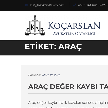
Skip
info@kocarslanhukuk.com
0537 344 4020 - 0258
to
content
ETIKET:
ARAÇ
Posted on
Mart 19, 2026
ARAÇ DEĞER KAYBI T
Araç değer kaybı, trafik kazaları sonucu araç