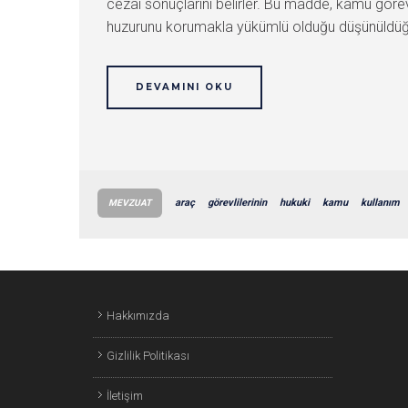
cezai sonuçlarını belirler. Bu madde, kamu göre
huzurunu korumakla yükümlü olduğu düşünüldüğün
DEVAMINI OKU
araç
görevlilerinin
hukuki
kamu
kullanım
MEVZUAT
Hakkımızda
Gizlilik Politikası
İletişim