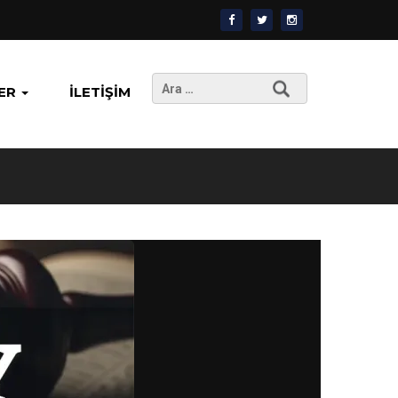
Arama:
ER
İLETIŞIM