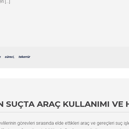
i […]
e
süreci,
tekerrür
N SUÇTA ARAÇ KULLANIMI VE
erinin görevleri sırasında elde ettikleri araç ve gereçleri suç iş