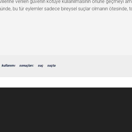
vlilerine verilen güvenin kötüye kullanılmasının önüne geçmeyi am
de, bu tür eylemler sadece bireysel suçlar olmanın ötesinde, t
kullanımı
sonuçları:
suç
suçta