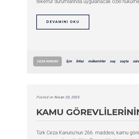
tekerrür durumlarında uygulanacak özel hükümler
DEVAMINI OKU
İçin
İnfaz
mükerrirler
suç
suçta
sür
CEZA HUKUKU
Posted on
Nisan 20, 2025
KAMU GÖREVLILERINI
Türk Ceza Kanunu’nun 266. maddesi, kamu görevlil