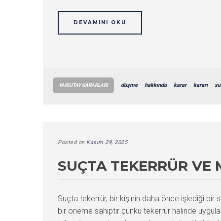
DEVAMINI OKU
düşme
hakkında
karar
kararı
su
YARGITAY KARARLARI
Posted on
Kasım 29, 2025
SUÇTA TEKERRÜR VE M
Suçta tekerrür, bir kişinin daha önce işlediği bi
bir öneme sahiptir çünkü tekerrür halinde uygulana