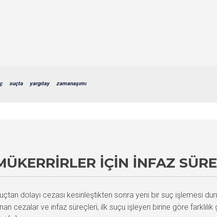
ç
suçta
yargıtay
zamanaşımı
ÜKERRIRLER İÇIN İNFAZ SÜRE
r suçtan dolayı cezası kesinleştikten sonra yeni bir suç işlemesi 
n cezalar ve infaz süreçleri, ilk suçu işleyen birine göre farklılık 