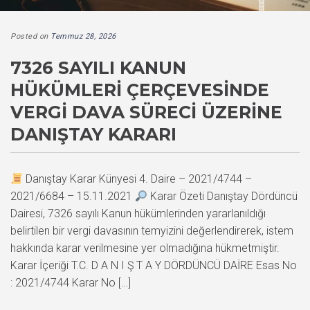
Posted on
Temmuz 28, 2026
7326 SAYILI KANUN
HÜKÜMLERI ÇERÇEVESINDE
VERGI DAVA SÜRECI ÜZERINE
DANIŞTAY KARARI
Danıştay Karar Künyesi 4. Daire – 2021/4744 –
2021/6684 – 15.11.2021
Karar Özeti Danıştay Dördüncü
Dairesi, 7326 sayılı Kanun hükümlerinden yararlanıldığı
belirtilen bir vergi davasının temyizini değerlendirerek, istem
hakkında karar verilmesine yer olmadığına hükmetmiştir.
Karar İçeriği T.C. D A N I Ş T A Y DÖRDÜNCÜ DAİRE Esas No
: 2021/4744 Karar No […]