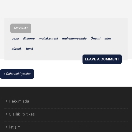
MEVZUAT
ceza
dinleme
muhakemesi
muhakemesinde
Önemi
süre
süreci,
tanık
LEAVE A COMMENT
YAZI
Daha eski yazılar
GEZINMESI
Hakkımızda
Gizlilik Politikası
İletişim