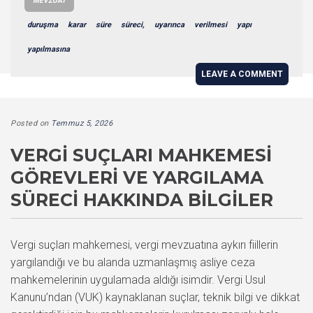
MEVZUAT
duruşma
karar
süre
süreci,
uyarınca
verilmesi
yapı
yapılmasına
LEAVE A COMMENT
Posted on
Temmuz 5, 2026
VERGI SUÇLARI MAHKEMESI
GÖREVLERI VE YARGILAMA
SÜRECI HAKKINDA BILGILER
Vergi suçları mahkemesi, vergi mevzuatına aykırı fiillerin
yargılandığı ve bu alanda uzmanlaşmış asliye ceza
mahkemelerinin uygulamada aldığı isimdir. Vergi Usul
Kanunu’ndan (VUK) kaynaklanan suçlar, teknik bilgi ve dikkat