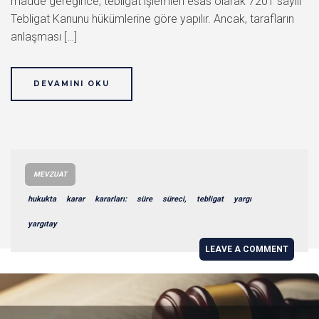
madde gereğince, tebligat işlemleri esas olarak 7201 sayılı
Tebligat Kanunu hükümlerine göre yapılır. Ancak, tarafların
anlaşması […]
DEVAMINI OKU
MEVZUAT
hukukta
karar
kararları:
süre
süreci,
tebligat
yargı
yargıtay
LEAVE A COMMENT