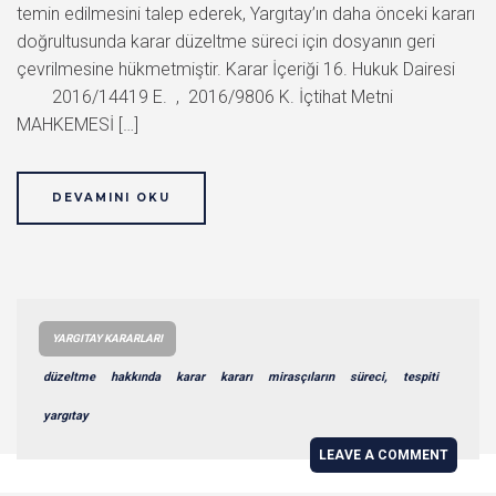
temin edilmesini talep ederek, Yargıtay’ın daha önceki kararı
doğrultusunda karar düzeltme süreci için dosyanın geri
çevrilmesine hükmetmiştir. Karar İçeriği 16. Hukuk Dairesi
2016/14419 E. , 2016/9806 K. İçtihat Metni
MAHKEMESİ […]
DEVAMINI OKU
YARGITAY KARARLARI
düzeltme
hakkında
karar
kararı
mirasçıların
süreci,
tespiti
yargıtay
LEAVE A COMMENT