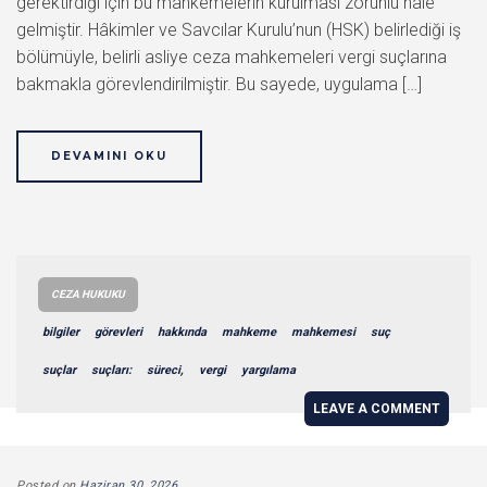
gerektirdiği için bu mahkemelerin kurulması zorunlu hale
gelmiştir. Hâkimler ve Savcılar Kurulu’nun (HSK) belirlediği iş
bölümüyle, belirli asliye ceza mahkemeleri vergi suçlarına
bakmakla görevlendirilmiştir. Bu sayede, uygulama […]
DEVAMINI OKU
CEZA HUKUKU
bilgiler
görevleri
hakkında
mahkeme
mahkemesi
suç
suçlar
suçları:
süreci,
vergi
yargılama
LEAVE A COMMENT
Posted on
Haziran 30, 2026