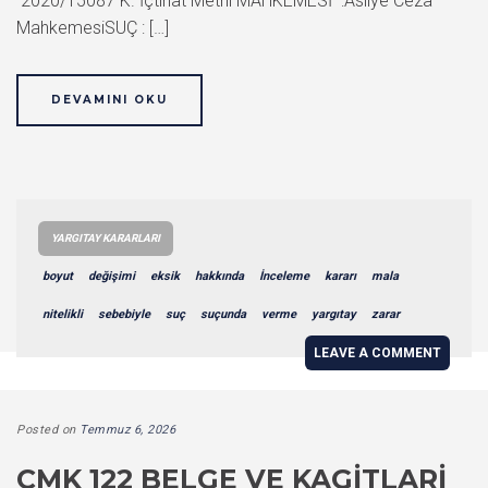
2020/15087 K. İçtihat Metni MAHKEMESİ :Asliye Ceza
MahkemesiSUÇ : […]
DEVAMINI OKU
YARGITAY KARARLARI
boyut
değişimi
eksik
hakkında
İnceleme
kararı
mala
nitelikli
sebebiyle
suç
suçunda
verme
yargıtay
zarar
LEAVE A COMMENT
Posted on
Temmuz 6, 2026
CMK 122 BELGE VE KAGITLARI