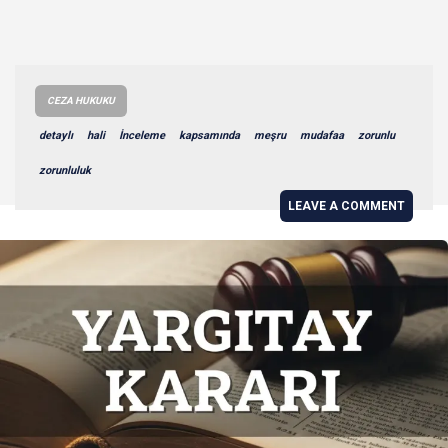
CEZA HUKUKU
detaylı
hali
İnceleme
kapsamında
meşru
mudafaa
zorunlu
zorunluluk
LEAVE A COMMENT