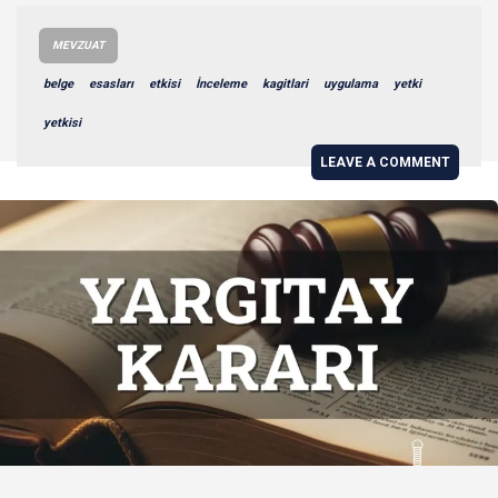
MEVZUAT
belge
esasları
etkisi
İnceleme
kagitlari
uygulama
yetki
yetkisi
LEAVE A COMMENT