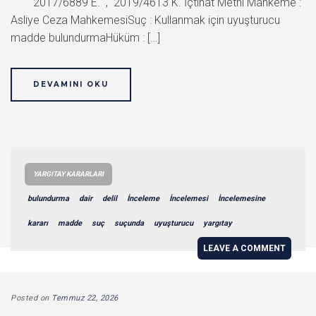
2017/6889 E. , 2019/4613 K. İçtihat Metni Mahkeme :
Asliye Ceza MahkemesiSuç : Kullanmak için uyuşturucu
madde bulundurmaHüküm : […]
DEVAMINI OKU
YARGITAY KARARLARI
bulundurma
dair
delil
İnceleme
İncelemesi
İncelemesine
kararı
madde
suç
suçunda
uyuşturucu
yargıtay
LEAVE A COMMENT
Posted on
Temmuz 22, 2026