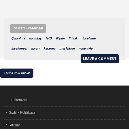
DANIŞTAY KARARLARI
Çıkarılma
danıştay
fetÖ
İlişkin
İltisakı
İnceleme
İncelemesi
kararı
kararına
meslekten
nedeniyle
LEAVE A COMMENT
YAZI
Daha eski yazılar
GEZINMESI
Hakkımızda
Gizlilik Politikası
İletişim