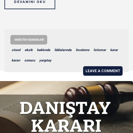
DEVAMINI OKU
YARGITAY KARARLARI
cinsel
eksik
hakkında
İddialarında
İnceleme
İstismar
karar
kararı
sonucu
yargıtay
LEAVE A COMMENT