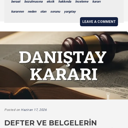
beraat
bozulmasına
eksik
hakkında
İnceleme
kararı
kararının
neden
olan
sorunu
yargıtay
LEAVE A COMMENT
Posted on
Haziran 17, 2026
DEFTER VE BELGELERIN