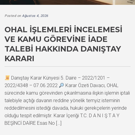
Posted on
Ağustos 4, 2026
OHAL İŞLEMLERI İNCELEMESI
VE KAMU GÖREVINE İADE
TALEBI HAKKINDA DANIŞTAY
KARARI
Danıştay Karar Künyesi 5. Daire – 2022/1201 –
2022/4348 – 07.06.2022
Karar Özeti Davacı, OHAL
sürecinde kamu görevinden çıkarılmasına ilişkin işlemin iptali
talebiyle açtığı davanın reddine yönelik temyiz isteminin
reddedilmesini istediği davada, hukuki gerekçelerin yerinde
olduğu tespit edilmiştir. Karar İçeriği T.C. D A N I Ş T A Y
BEŞİNCİ DAİRE Esas No […]