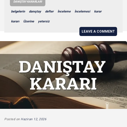
DANIŞTAY KARARLARI
belgelerin
danıştay
defter
İnceleme
İncelemesi
karar
kararı
Üzerine
yetersiz
LEAVE A COMMENT
Posted on
Haziran 12, 2026