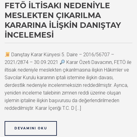
FETÖ İLTISAKI NEDENIYLE
MESLEKTEN ÇIKARILMA
KARARINA İLIŞKIN DANIŞTAY
İNCELEMESI
Danıştay Karar Künyesi 5. Daire – 2016/56707 –
2021/2874 – 30.09.2021
Karar Özeti Davacının, FETÖ ile
iltisak nedeniyle meslekten çıkarılmasına ilişkin Hâkimler ve
Savcılar Kurulu kararının iptali istemine ilişkin davası,
derdestlik nedeniyle incelenmeksizin reddedilmiştir. Ayrıca,
yeniden inceleme talebinin zımnen reddi üzerine oluşan
işlemin iptaline ilişkin başvurusu da değerlendirilmeden
reddedilmiştir. Karar İçeriği T.C. D […]
DEVAMINI OKU