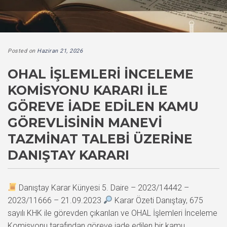
Posted on
Haziran 21, 2026
OHAL İŞLEMLERI İNCELEME
KOMISYONU KARARI İLE
GÖREVE İADE EDILEN KAMU
GÖREVLISININ MANEVI
TAZMINAT TALEBI ÜZERINE
DANIŞTAY KARARI
Danıştay Karar Künyesi 5. Daire – 2023/14442 –
2023/11666 – 21.09.2023
Karar Özeti Danıştay, 675
sayılı KHK ile görevden çıkarılan ve OHAL İşlemleri İnceleme
Komisyonu tarafından göreve iade edilen bir kamu