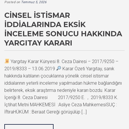
Posted on
Temmuz 5, 2026
CINSEL İSTISMAR
İDDIALARINDA EKSIK
İNCELEME SONUCU HAKKINDA
YARGITAY KARARI
Yargıtay Karar Künyesi 8. Ceza Dairesi – 2017/9250 –
2019/8333 – 13.06.2019
Karar Özeti Yargıtay, sanık
hakkında katılanın çocuklarına yönelik cinsel istismar
iddialarının yeterli inceleme yapılmadan hükme bağlandığını
belirterek, eksik araştırma nedeniyle kararı bozdu. Karar
İçeriği 8. Ceza Dairesi 2017/9250 E. , 2019/8333 K.
İçtihat Metni MAHKEMESİ :Asliye Ceza MahkemesiSUÇ :
İftiraHÜKÜM : Beraat Gereği görüşülüp […]