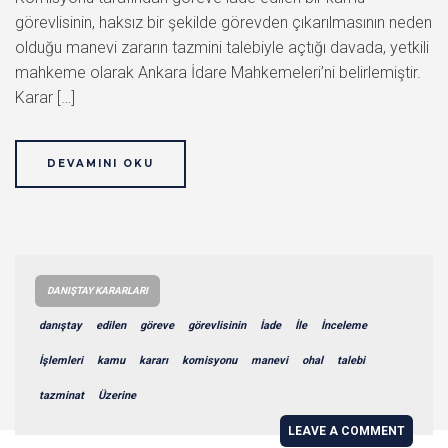
görevlisinin, haksız bir şekilde görevden çıkarılmasının neden
olduğu manevi zararın tazmini talebiyle açtığı davada, yetkili
mahkeme olarak Ankara İdare Mahkemeleri’ni belirlemiştir.
Karar […]
DEVAMINI OKU
DANIŞTAY KARARLARI
danıştay
edilen
göreve
görevlisinin
İade
İle
İnceleme
İşlemleri
kamu
kararı
komisyonu
manevi
ohal
talebi
tazminat
Üzerine
LEAVE A COMMENT