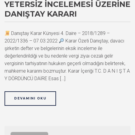
YETERSIZ İNCELEMESI ÜZERINE
DANIŞTAY KARARI
Danıştay Karar Künyesi 4. Daire – 2018/1289 –
2022/1336 – 07.03.2022
Karar Özeti Danıştay, davacı
şirketin defter ve belgelerinin eksik inceleme ile
değerlendirildiği ve bu nedenle vergi ziyaı cezalı gelir
vergisinin tarhiyatının hukuken geçerli olmadığını belirterek,
mahkeme kararını bozmuştur. Karar İçeriği T.C. D A N I Ş T A
Y DÖRDÜNCÜ DAİRE Esas […]
DEVAMINI OKU