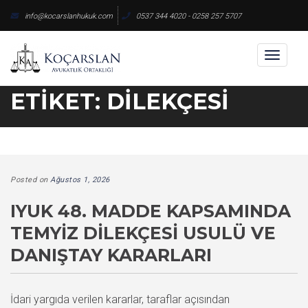
Skip
info@kocarslanhukuk.com
0537 344 4020 - 0258 257 5707
to
content
Toggl
naviga
ETIKET:
DILEKÇESI
Posted on
Ağustos 1, 2026
IYUK 48. MADDE KAPSAMINDA
TEMYIZ DILEKÇESI USULÜ VE
DANIŞTAY KARARLARI
İdari yargıda verilen kararlar, taraflar açısından