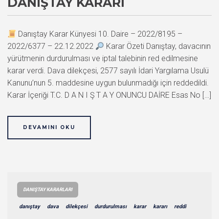
DANIŞTAY KARARI
Danıştay Karar Künyesi 10. Daire – 2022/8195 –
2022/6377 – 22.12.2022
Karar Özeti Danıştay, davacının
yürütmenin durdurulması ve iptal talebinin red edilmesine
karar verdi. Dava dilekçesi, 2577 sayılı İdari Yargılama Usulü
Kanunu’nun 5. maddesine uygun bulunmadığı için reddedildi.
Karar İçeriği T.C. D A N I Ş T A Y ONUNCU DAİRE Esas No […]
DEVAMINI OKU
DANIŞTAY KARARLARI
danıştay
dava
dilekçesi
durdurulması
karar
kararı
reddi