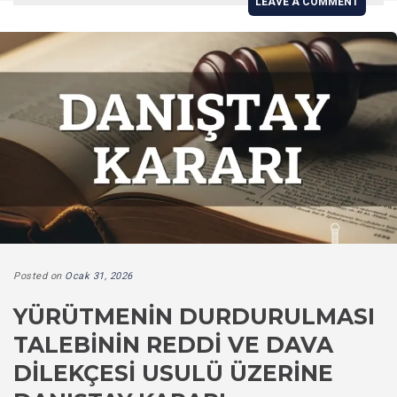
LEAVE A COMMENT
Posted on
Ocak 31, 2026
YÜRÜTMENIN DURDURULMASI
TALEBININ REDDI VE DAVA
DILEKÇESI USULÜ ÜZERINE