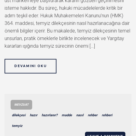
üst mahkemeye başvurarak kararın gözden geçirilmesini
isteme hakkıdır. Bu süreç, hukuki mücadelelerde kritik bir
adım teşkil eder. Hukuk Muhakemeleri Kanunu’nun (HMK)
364. maddesi, temyiz dilekçesinin nasıl hazırlanacağına dair
önemli bilgiler içerir. Bu makalede, temyiz dilekçesinin temel
unsurları, pratik örneklerle birlikte incelenecek ve Yargıtay
kararları ışığında temyiz sürecinin önemi […]
DEVAMINI OKU
MEVZUAT
dilekçesi
hazır
hazırlanır?
madde
nasıl
rehber
rehberi
temyiz