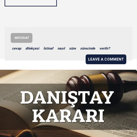
MEVZUAT
cevap
dilekçesi
İstinaf
nasıl
süre
sürecinde
verilir?
LEAVE A COMMENT