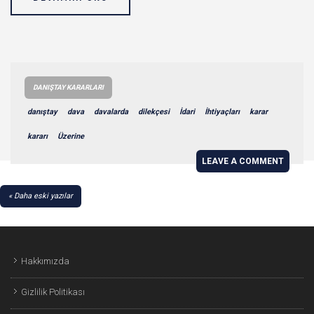
DANIŞTAY KARARLARI
danıştay
dava
davalarda
dilekçesi
İdari
İhtiyaçları
karar
kararı
Üzerine
LEAVE A COMMENT
YAZI
Daha eski yazılar
GEZINMESI
Hakkımızda
Gizlilik Politikası