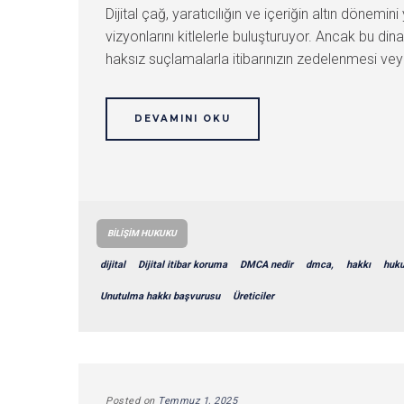
Dijital çağ, yaratıcılığın ve içeriğin altın dönem
vizyonlarını kitlelerle buluşturuyor. Ancak bu di
haksız suçlamalarla itibarınızın zedelenmesi veya 
DEVAMINI OKU
BILIŞIM HUKUKU
dijital
Dijital itibar koruma
DMCA nedir
dmca,
hakkı
huk
Unutulma hakkı başvurusu
Üreticiler
Posted on
Temmuz 1, 2025