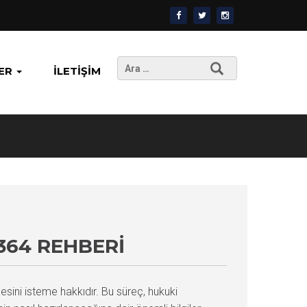
Arama:
ER
İLETIŞIM
364 REHBERI
ini isteme hakkıdır. Bu süreç, hukuki