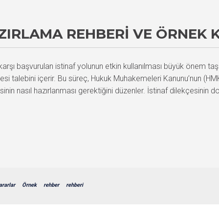
AZIRLAMA REHBERI VE ÖRNEK
rşı başvurulan istinaf yolunun etkin kullanılması büyük önem taşı
 talebini içerir. Bu süreç, Hukuk Muhakemeleri Kanunu’nun (HMK) 3
sinin nasıl hazırlanması gerektiğini düzenler. İstinaf dilekçesinin d
ararlar
Örnek
rehber
rehberi