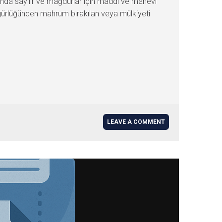
ında sayılır ve mağdurlar için maddi ve manevi
gürlüğünden mahrum bırakılan veya mülkiyeti
LEAVE A COMMENT