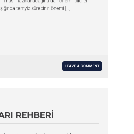
 nasıl hazırlanacağına dair önemli bilgiler
 ışığında temyiz sürecinin önemi […]
LEAVE A COMMENT
RI REHBERI