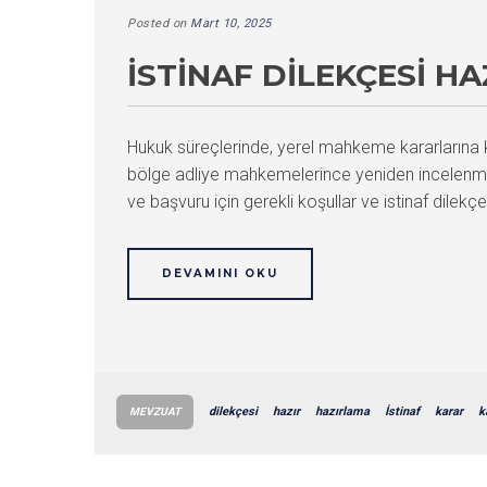
Posted on
Mart 10, 2025
İSTINAF DILEKÇESI H
Hukuk süreçlerinde, yerel mahkeme kararlarına ka
bölge adliye mahkemelerince yeniden incelenmesi
ve başvuru için gerekli koşullar ve istinaf dilekçe
DEVAMINI OKU
dilekçesi
hazır
hazırlama
İstinaf
karar
k
MEVZUAT