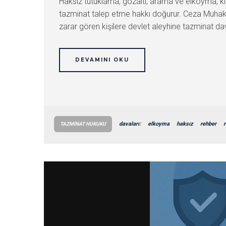
Haksız tutuklama, gözaltı, arama ve elkoyma, ki
tazminat talep etme hakkı doğurur. Ceza Muhake
zarar gören kişilere devlet aleyhine tazminat da
DEVAMINI OKU
davaları:
elkoyma
haksız
rehber
r
TAZMINAT HUKUKU