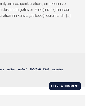
milyonlarca içerik üreticisi, emeklerini ve
lulukları da getiriyor. Emeğinizin çalınması,
reticisinin karşılaşabileceği durumlardır. […]
uma
rehber
rehberi
Telif hakkı ihlali
unutulma
LEAVE A COMMENT