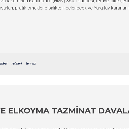
k Muhakemeleri Kanunu’nun (HMK) 364. maddesi, temyiz dilekçesinin
urları, pratik örneklerle birlikte incelenecek ve Yargıtay kararları
ehber
rehberi
temyiz
E ELKOYMA TAZMINAT DAVALA