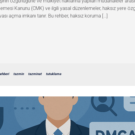
şinin özgürlüğüne ve mülkiyet haklarına yapılan müdahaleler aras
mesi Kanunu (CMK) ve ilgili yasal düzenlemeler, haksız yere öz
vası açma imkanı tanır. Bu rehber, haksız koruma […]
ehberi
tazmin
tazminat
tutuklama