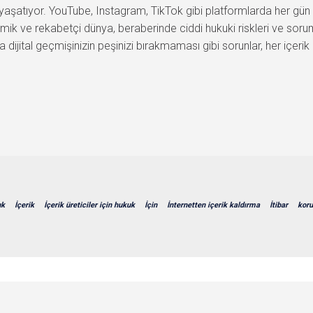
ini yaşatıyor. YouTube, Instagram, TikTok gibi platformlarda her gün 
namik ve rekabetçi dünya, beraberinde ciddi hukuki riskleri ve sorum
dijital geçmişinizin peşinizi bırakmaması gibi sorunlar, her içerik ü
uk
İçerik
İçerik üreticiler için hukuk
İçin
İnternetten içerik kaldırma
İtibar
kor