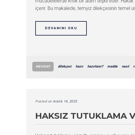
mücadelelerde kritik bir adım teşkil eder. Huku
içerir. Bu makalede, temyiz dilekçesinin temel uns
DEVAMINI OKU
dilekçesi
hazır
hazırlanır?
madde
nasıl
r
MEVZUAT
Posted on
Aralık 14, 2025
HAKSIZ TUTUKLAMA V