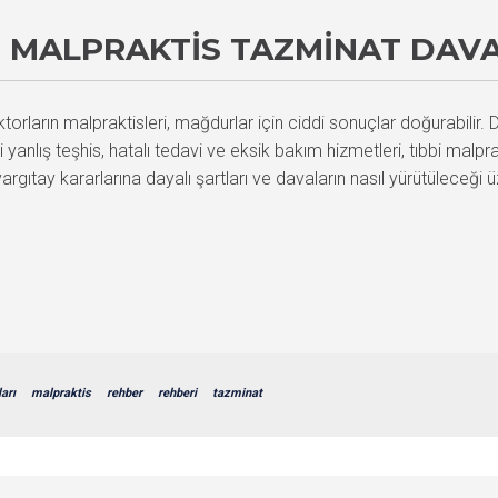
 MALPRAKTIS TAZMINAT DAVA
rların malpraktisleri, mağdurlar için ciddi sonuçlar doğurabilir. D
eri yanlış teşhis, hatalı tedavi ve eksik bakım hizmetleri, tıbbi mal
yargıtay kararlarına dayalı şartları ve davaların nasıl yürütüleceği
arı
malpraktis
rehber
rehberi
tazminat