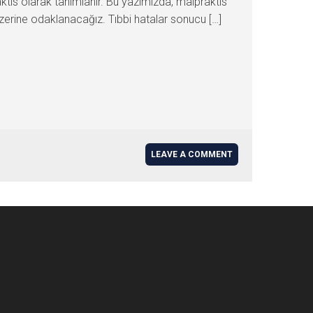
praktis olarak tanımlanır. Bu yazımızda, malpraktis
 üzerine odaklanacağız. Tıbbi hatalar sonucu […]
LEAVE A COMMENT