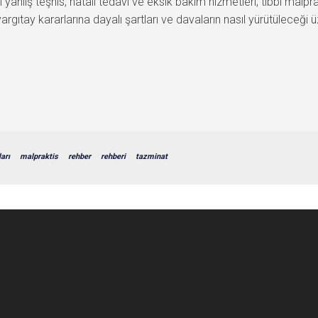
eri yanlış teşhis, hatalı tedavi ve eksik bakım hizmetleri, tıbbi mal
yargıtay kararlarına dayalı şartları ve davaların nasıl yürütüleceği
arı
malpraktis
rehber
rehberi
tazminat