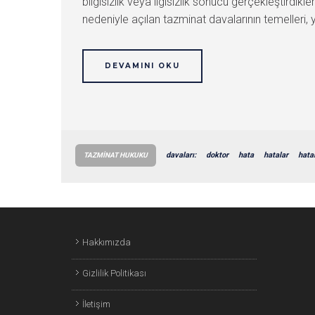
bilgisizlik veya ilgisizlik sonucu gerçekleştirdikl
nedeniyle açılan tazminat davalarının temelleri, 
DEVAMINI OKU
davaları:
doktor
hata
hatalar
hatal
TAZMINAT HUKUKU
Hakkımızda
Gizlilik Politikası
İletişim