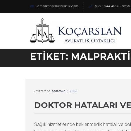
Skip
info@kocarslanhukuk.com
0537 344 4020 - 0258
to
content
ETIKET:
MALPRAKTI
Posted on
Temmuz 1, 2025
DOKTOR HATALARI VE
Sağlık hizmetlerinde beklenmedik hatalar ve dokto