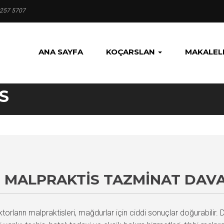
 257 5707
ANA SAYFA
KOÇARSLAN
MAKALEL
S
 MALPRAKTIS TAZMINAT DAVA
rların malpraktisleri, mağdurlar için ciddi sonuçlar doğurabilir. D