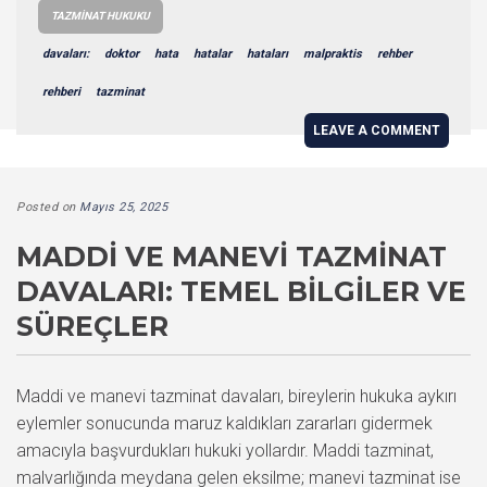
TAZMINAT HUKUKU
davaları:
doktor
hata
hatalar
hataları
malpraktis
rehber
rehberi
tazminat
LEAVE A COMMENT
Posted on
Mayıs 25, 2025
MADDI VE MANEVI TAZMINAT
DAVALARI: TEMEL BILGILER VE
SÜREÇLER
Maddi ve manevi tazminat davaları, bireylerin hukuka aykırı
eylemler sonucunda maruz kaldıkları zararları gidermek
amacıyla başvurdukları hukuki yollardır. Maddi tazminat,
malvarlığında meydana gelen eksilme; manevi tazminat ise