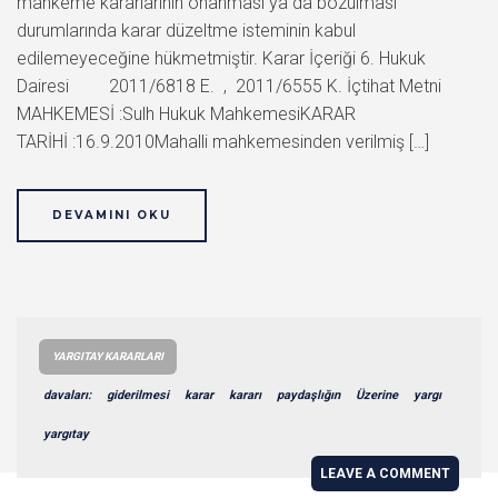
mahkeme kararlarının onanması ya da bozulması
durumlarında karar düzeltme isteminin kabul
edilemeyeceğine hükmetmiştir. Karar İçeriği 6. Hukuk
Dairesi 2011/6818 E. , 2011/6555 K. İçtihat Metni
MAHKEMESİ :Sulh Hukuk MahkemesiKARAR
TARİHİ :16.9.2010Mahalli mahkemesinden verilmiş […]
DEVAMINI OKU
YARGITAY KARARLARI
davaları:
giderilmesi
karar
kararı
paydaşlığın
Üzerine
yargı
yargıtay
LEAVE A COMMENT