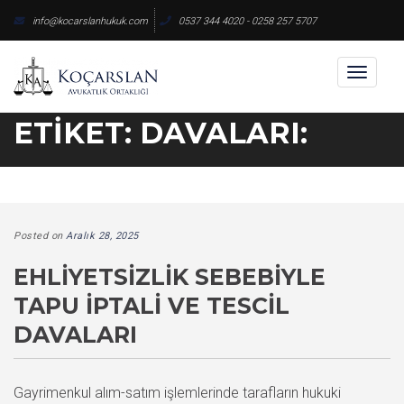
Skip
info@kocarslanhukuk.com
0537 344 4020 - 0258 257 5707
to
content
Toggl
naviga
ETIKET:
DAVALARI:
Posted on
Aralık 28, 2025
EHLIYETSIZLIK SEBEBIYLE
TAPU İPTALI VE TESCIL
DAVALARI
Gayrimenkul alım-satım işlemlerinde tarafların hukuki