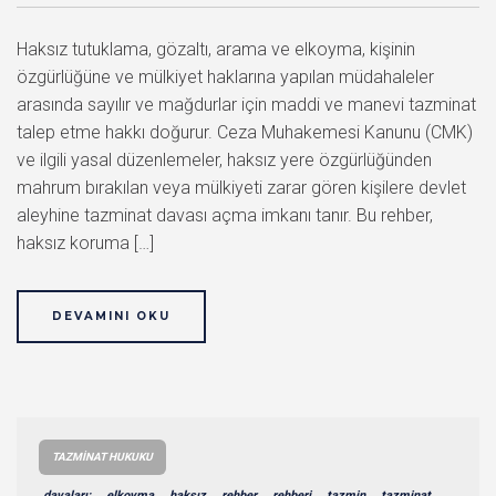
Haksız tutuklama, gözaltı, arama ve elkoyma, kişinin
özgürlüğüne ve mülkiyet haklarına yapılan müdahaleler
arasında sayılır ve mağdurlar için maddi ve manevi tazminat
talep etme hakkı doğurur. Ceza Muhakemesi Kanunu (CMK)
ve ilgili yasal düzenlemeler, haksız yere özgürlüğünden
mahrum bırakılan veya mülkiyeti zarar gören kişilere devlet
aleyhine tazminat davası açma imkanı tanır. Bu rehber,
haksız koruma […]
DEVAMINI OKU
TAZMINAT HUKUKU
davaları:
elkoyma
haksız
rehber
rehberi
tazmin
tazminat