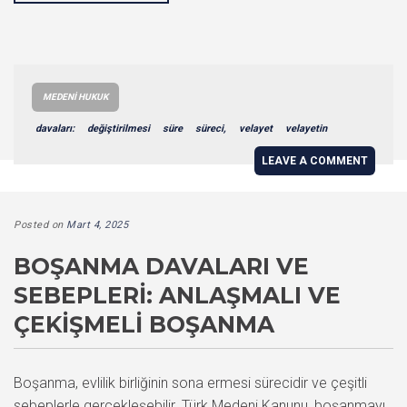
MEDENI HUKUK
davaları:
değiştirilmesi
süre
süreci,
velayet
velayetin
LEAVE A COMMENT
Posted on
Mart 4, 2025
BOŞANMA DAVALARI VE
SEBEPLERI: ANLAŞMALI VE
ÇEKIŞMELI BOŞANMA
Boşanma, evlilik birliğinin sona ermesi sürecidir ve çeşitli
sebeplerle gerçekleşebilir. Türk Medeni Kanunu, boşanmayı