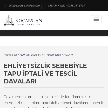
Skip
info@kocarslanhukuk.com
0537 344 4020 - 0258 257 5707
to
content
Toggl
naviga
Posted on
Aralık 28, 2025
by
Av. Yusuf Enes ARSLAN
EHLIYETSIZLIK SEBEBIYLE
TAPU İPTALI VE TESCIL
DAVALARI
Gayrimenkul alım-satım işlemlerinde tarafların hukuki
ehliyetsizlik durumları, tapu iptali ve tescil davalarının önemli