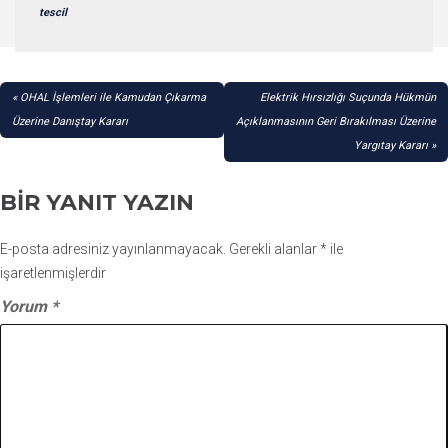
tescil
YAZI
OHAL İşlemleri ile Kamudan Çıkarma
Elektrik Hırsızlığı Suçunda Hükmün
GEZINMESI
Üzerine Danıştay Kararı
Açıklanmasının Geri Bırakılması Üzerine
Yargıtay Kararı
BIR YANIT YAZIN
E-posta adresiniz yayınlanmayacak.
Gerekli alanlar
*
ile
işaretlenmişlerdir
Yorum
*