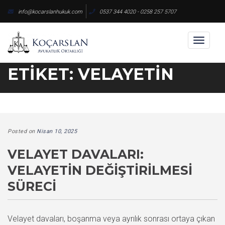
Skip
info@kocarslanhukuk.com
0537 344 4020 - 0258 257 5707
to
content
Toggl
naviga
ETIKET:
VELAYETIN
Posted on
Nisan 10, 2025
VELAYET DAVALARI:
VELAYETIN DEĞIŞTIRILMESI
SÜRECI
Velayet davaları, boşanma veya ayrılık sonrası ortaya çıkan