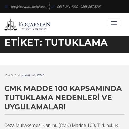
Skip
info@kocarslanhukuk.com
0537 344 4020 - 0258 257 5707
to
content
Toggl
naviga
ETIKET:
TUTUKLAMA
Posted on
Şubat 26, 2026
CMK MADDE 100 KAPSAMINDA
TUTUKLAMA NEDENLERI VE
UYGULAMALARI
Ceza Muhakemesi Kanunu (CMK) Madde 100, Türk hukuk