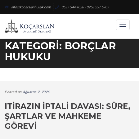
Skip
info@kocarslanhukuk.com
0537 344 4020 - 0258 257 5707
to
content
Toggl
naviga
KATEGORI:
BORÇLAR
HUKUKU
Posted on
Ağustos 2, 2026
ITIRAZIN İPTALI DAVASI: SÜRE,
ŞARTLAR VE MAHKEME
GÖREVI