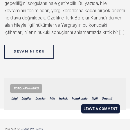
geçerliliğini sorgulanır hale getirebilir. Bu yazıda, hile
kavramının tanımından, yargı kararlarına kadar birçok önemli
noktaya değinilecek. Özellikle Türk Borçlar Kanunu’nda yer
alan hileyle ilgili hükümler ve Yargıtay’ın bu konudaki
içtihatları, hilenin hukuki sonuçlarını anlamamızda kritik bir […]
DEVAMINI OKU
BORÇLAR HUKUKU
bilgi
bilgiler
borçlar
hile
hukuk
hukukunda
İlgili
Önemli
LEAVE A COMMENT
Posted on
Eylül 23, 2025