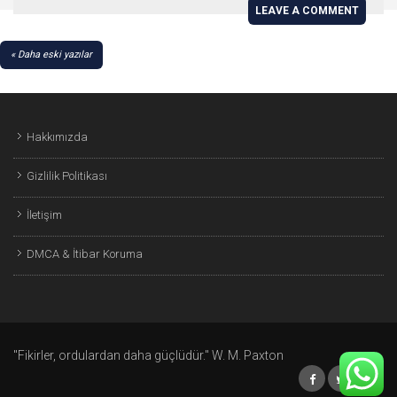
LEAVE A COMMENT
YAZI
Daha eski yazılar
GEZINMESI
Hakkımızda
Gizlilik Politikası
İletişim
DMCA & İtibar Koruma
"Fikirler, ordulardan daha güçlüdür." W. M. Paxton