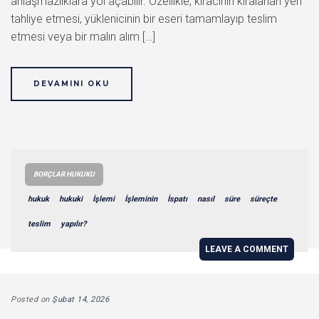
anlaşmazlıklara yol açabilir. Özellikle, kiracının kiralanan yeri
tahliye etmesi, yüklenicinin bir eseri tamamlayıp teslim
etmesi veya bir malın alım […]
DEVAMINI OKU
BORÇLAR HUKUKU
hukuk
hukuki
İşlemi
İşleminin
İspatı
nasıl
süre
süreçte
teslim
yapılır?
LEAVE A COMMENT
Posted on
Şubat 14, 2026