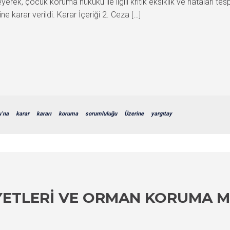
yerek, çocuk koruma hukuku ile ilgili kritik eksiklik ve hataları t
e karar verildi. Karar İçeriği 2. Ceza […]
’na
karar
kararı
koruma
sorumluluğu
Üzerine
yargıtay
YETLERI VE ORMAN KORUMA M