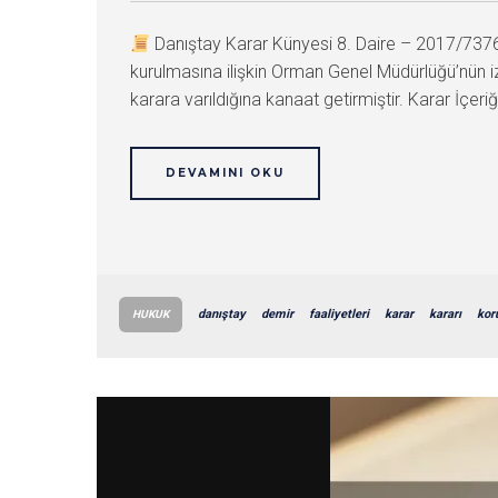
Danıştay Karar Künyesi 8. Daire – 2017/73
kurulmasına ilişkin Orman Genel Müdürlüğü’nün izn
karara varıldığına kanaat getirmiştir. Karar İçeriği
DEVAMINI OKU
danıştay
demir
faaliyetleri
karar
kararı
kor
HUKUK