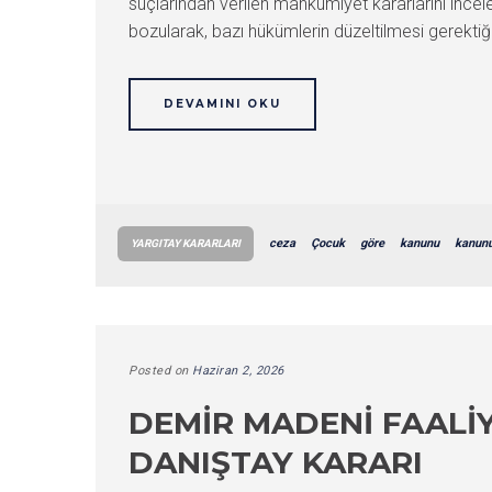
suçlarından verilen mahkumiyet kararlarını incele
bozularak, bazı hükümlerin düzeltilmesi gerektiğin
DEVAMINI OKU
ceza
Çocuk
göre
kanunu
kanunu
YARGITAY KARARLARI
Posted on
Haziran 2, 2026
DEMIR MADENI FAALI
DANIŞTAY KARARI