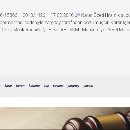
2006/15866 – 2010/1426 – 17.02.2010
Karar Özeti Hırsızlık su
yapılmaması nedeniyle Yargıtay tarafından bozulmuştur. Karar İ
e Ceza MahkemesiSUÇ : HırsızlıkHÜKÜM : Mahkumiyet Yerel Mahk
a
karar
kararı
koruma
suç
suçuna
yargıtay
yasası