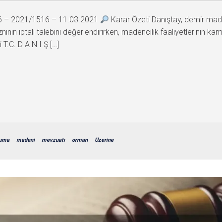
76 – 2021/1516 – 11.03.2021
Karar Özeti Danıştay, demir made
inin iptali talebini değerlendirirken, madencilik faaliyetlerinin 
 T.C. D A N I Ş […]
uma
madeni
mevzuatı
orman
Üzerine