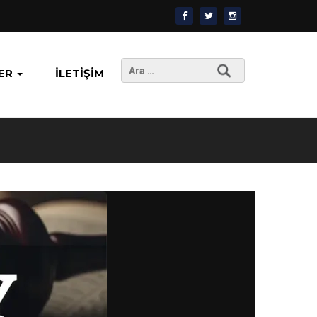
Arama:
ER
İLETIŞIM