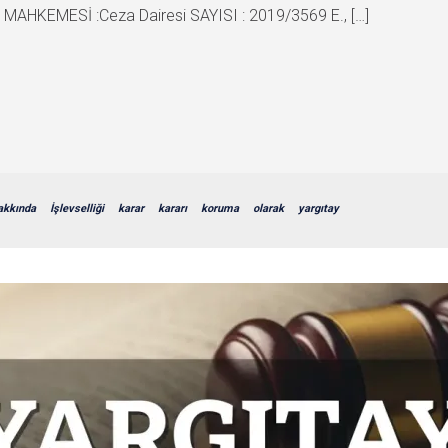
AHKEMESİ :Ceza Dairesi SAYISI : 2019/3569 E., […]
akkında
İşlevselliği
karar
kararı
koruma
olarak
yargıtay