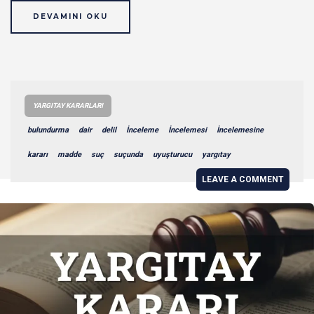
DEVAMINI OKU
YARGITAY KARARLARI
bulundurma
dair
delil
İnceleme
İncelemesi
İncelemesine
kararı
madde
suç
suçunda
uyuşturucu
yargıtay
LEAVE A COMMENT