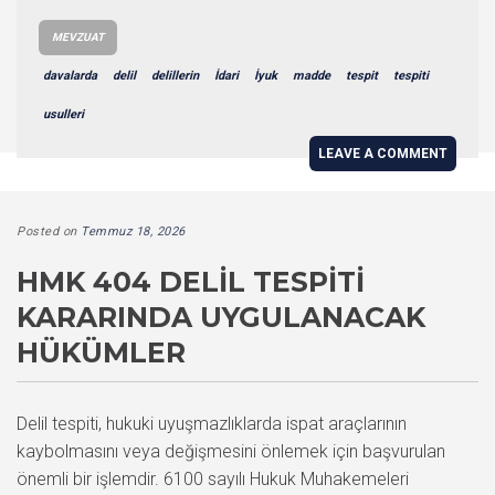
MEVZUAT
davalarda
delil
delillerin
İdari
İyuk
madde
tespit
tespiti
usulleri
LEAVE A COMMENT
Posted on
Temmuz 18, 2026
HMK 404 DELIL TESPITI
KARARINDA UYGULANACAK
HÜKÜMLER
Delil tespiti, hukuki uyuşmazlıklarda ispat araçlarının
kaybolmasını veya değişmesini önlemek için başvurulan
önemli bir işlemdir. 6100 sayılı Hukuk Muhakemeleri