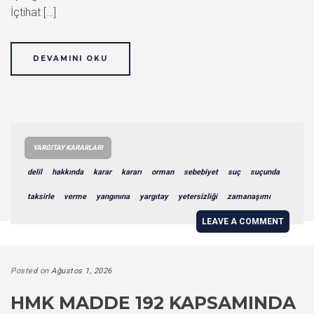
İçtihat […]
DEVAMINI OKU
YARGITAY KARARLARI
delil
hakkında
karar
kararı
orman
sebebiyet
suç
suçunda
taksirle
verme
yangınına
yargıtay
yetersizliği
zamanaşımı
LEAVE A COMMENT
Posted on
Ağustos 1, 2026
HMK MADDE 192 KAPSAMINDA