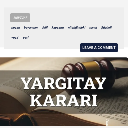
MEVZUAT
beyan
beyanının
delil
kapsamı
niteliğindeki
sanık
Şüpheli
veya’
yeri
LEAVE A COMMENT