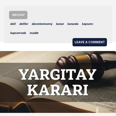
MEVZUAT
delil
deliller
düzenlenmemiş
kanun
kanunda
kapsamı
kapsamında
madde
LEAVE A COMMENT