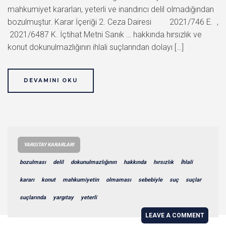
mahkumiyet kararları, yeterli ve inandırıcı delil olmadığından
bozulmuştur. Karar İçeriği 2. Ceza Dairesi 2021/746 E. ,
2021/6487 K. İçtihat Metni Sanık … hakkında hırsızlık ve
konut dokunulmazlığının ihlali suçlarından dolayı […]
DEVAMINI OKU
YARGITAY KARARLARI
bozulması
delil
dokunulmazlığının
hakkında
hırsızlık
İhlali
kararı
konut
mahkumiyetin
olmaması
sebebiyle
suç
suçlar
suçlarında
yargıtay
yeterli
LEAVE A COMMENT