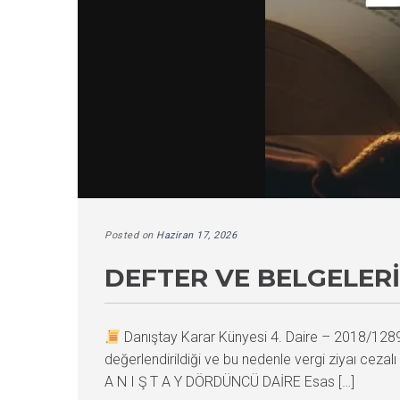
Posted on
Haziran 17, 2026
DEFTER VE BELGELERI
Danıştay Karar Künyesi 4. Daire – 2018/12
değerlendirildiği ve bu nedenle vergi ziyaı cezalı
A N I Ş T A Y DÖRDÜNCÜ DAİRE Esas […]