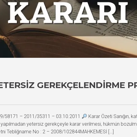
ETERSIZ GEREKÇELENDIRME P
2009/58171 – 2011/35311 – 03.10.2011
Karar Özeti Sanığın, kat
 yapılmadan yetersiz gerekçeyle karar verilmesi, hükmün bozulması
ni Tebliğname No : 2 – 2008/102844MAHKEMESİ […]