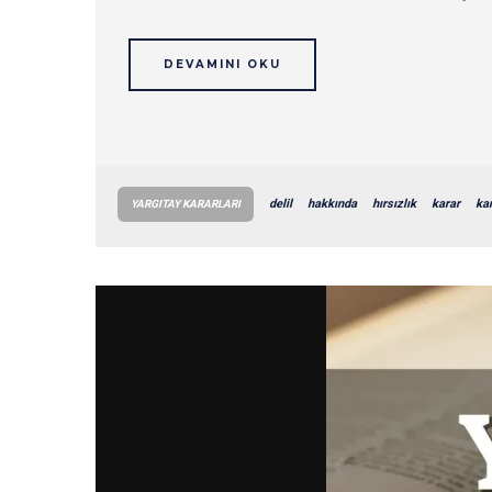
DEVAMINI OKU
delil
hakkında
hırsızlık
karar
kar
YARGITAY KARARLARI