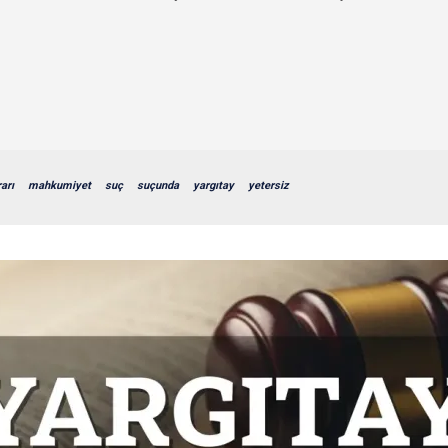
arı
mahkumiyet
suç
suçunda
yargıtay
yetersiz