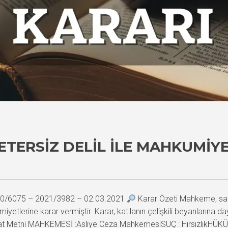
ETERSIZ DELIL ILE MAHKUMIY
2020/6075 – 2021/3982 – 02.03.2021
Karar Özeti Mahkeme, sanık
miyetlerine karar vermiştir. Karar, katılanın çelişkili beyanlarına d
 Metni MAHKEMESİ :Asliye Ceza MahkemesiSUÇ : HırsızlıkHÜKÜM