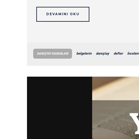
DEVAMINI OKU
belgelerin
danıştay
defter
İncele
DANIŞTAY KARARLARI