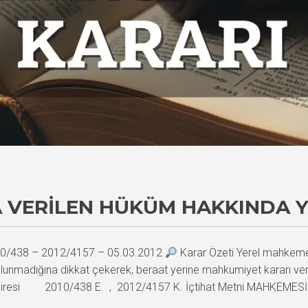
A VERILEN HÜKÜM HAKKINDA Y
2010/438 – 2012/4157 – 05.03.2012
Karar Özeti Yerel mahkeme, s
lunmadığına dikkat çekerek, beraat yerine mahkumiyet kararı ver
a Dairesi 2010/438 E. , 2012/4157 K. İçtihat Metni MAHKEMESİ 