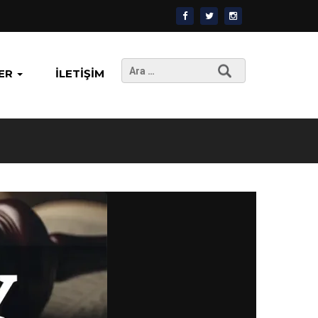
Arama:
ER
İLETIŞIM