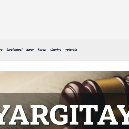
me
İncelemesi
karar
kararı
Üzerine
yetersiz