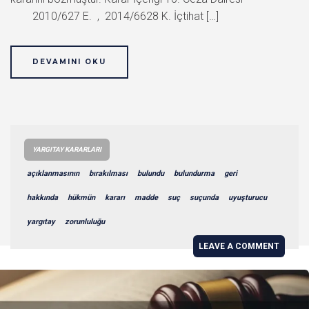
2010/627 E. , 2014/6628 K. İçtihat […]
DEVAMINI OKU
YARGITAY KARARLARI
açıklanmasının
bırakılması
bulundu
bulundurma
geri
hakkında
hükmün
kararı
madde
suç
suçunda
uyuşturucu
yargıtay
zorunluluğu
LEAVE A COMMENT