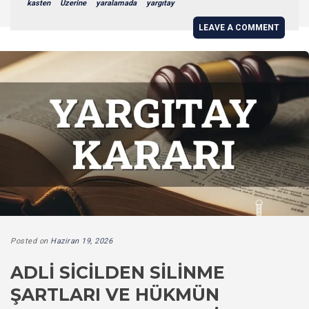
kasten
Üzerine
yaralamada
yargıtay
LEAVE A COMMENT
Posted on
Haziran 19, 2026
ADLI SICILDEN SILINME
ŞARTLARI VE HÜKMÜN