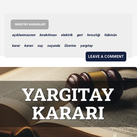
YARGITAY KARARLARI
açıklanmasının
bırakılması
elektrik
geri
hırsızlığı
hükmün
karar
kararı
suç
suçunda
Üzerine
yargıtay
LEAVE A COMMENT