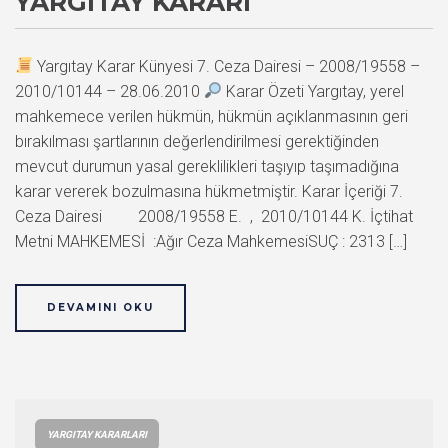
YARGITAY KARARI
Yargıtay Karar Künyesi 7. Ceza Dairesi – 2008/19558 –
2010/10144 – 28.06.2010
Karar Özeti Yargıtay, yerel
mahkemece verilen hükmün, hükmün açıklanmasının geri
bırakılması şartlarının değerlendirilmesi gerektiğinden
mevcut durumun yasal gereklilikleri taşıyıp taşımadığına
karar vererek bozulmasına hükmetmiştir. Karar İçeriği 7.
Ceza Dairesi 2008/19558 E. , 2010/10144 K. İçtihat
Metni MAHKEMESİ :Ağır Ceza MahkemesiSUÇ : 2313 […]
DEVAMINI OKU
YARGITAY KARARLARI