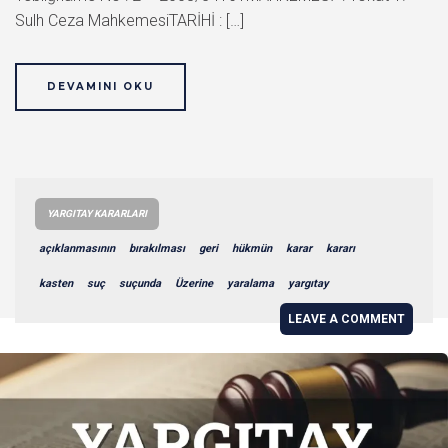
Sulh Ceza MahkemesiTARİHİ : […]
DEVAMINI OKU
YARGITAY KARARLARI
açıklanmasının
bırakılması
geri
hükmün
karar
kararı
kasten
suç
suçunda
Üzerine
yaralama
yargıtay
LEAVE A COMMENT