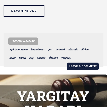
DEVAMINI OKU
YARGITAY KARARLARI
açıklanmasının
bırakılması
geri
hırsızlık
hükmün
İlişkin
karar
kararı
suç
suçuna
Üzerine
yargıtay
LEAVE A COMMENT