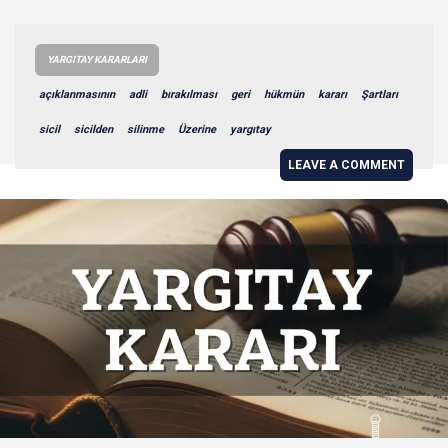
YARGITAY KARARLARI
açıklanmasının
adli
bırakılması
geri
hükmün
kararı
Şartları
sicil
sicilden
silinme
Üzerine
yargıtay
LEAVE A COMMENT