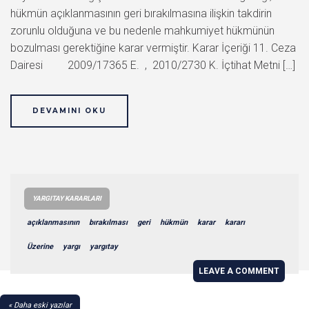
hükmün açıklanmasının geri bırakılmasına ilişkin takdirin
zorunlu olduğuna ve bu nedenle mahkumiyet hükmünün
bozulması gerektiğine karar vermiştir. Karar İçeriği 11. Ceza
Dairesi 2009/17365 E. , 2010/2730 K. İçtihat Metni […]
DEVAMINI OKU
YARGITAY KARARLARI
açıklanmasının
bırakılması
geri
hükmün
karar
kararı
Üzerine
yargı
yargıtay
LEAVE A COMMENT
YAZI
Daha eski yazılar