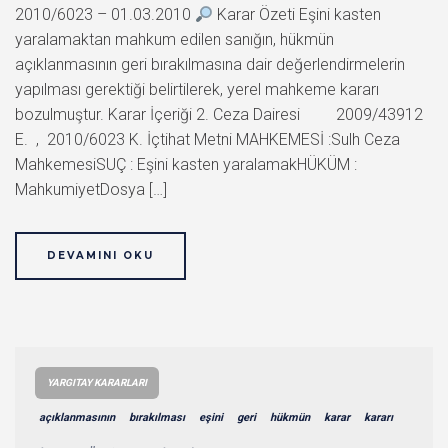
2010/6023 – 01.03.2010
Karar Özeti Eşini kasten
yaralamaktan mahkum edilen sanığın, hükmün
açıklanmasının geri bırakılmasına dair değerlendirmelerin
yapılması gerektiği belirtilerek, yerel mahkeme kararı
bozulmuştur. Karar İçeriği 2. Ceza Dairesi 2009/43912
E. , 2010/6023 K. İçtihat Metni MAHKEMESİ :Sulh Ceza
MahkemesiSUÇ : Eşini kasten yaralamakHÜKÜM :
MahkumiyetDosya […]
DEVAMINI OKU
YARGITAY KARARLARI
açıklanmasının
bırakılması
eşini
geri
hükmün
karar
kararı