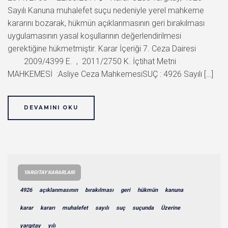
Sayılı Kanuna muhalefet suçu nedeniyle yerel mahkeme
kararını bozarak, hükmün açıklanmasının geri bırakılması
uygulamasının yasal koşullarının değerlendirilmesi
gerektiğine hükmetmiştir. Karar İçeriği 7. Ceza Dairesi
2009/4399 E. , 2011/2750 K. İçtihat Metni
MAHKEMESİ :Asliye Ceza MahkemesiSUÇ : 4926 Sayılı […]
DEVAMINI OKU
YARGITAY KARARLARI
4926
açıklanmasının
bırakılması
geri
hükmün
kanuna
karar
kararı
muhalefet
sayılı
suç
suçunda
Üzerine
yargıtay
yılı