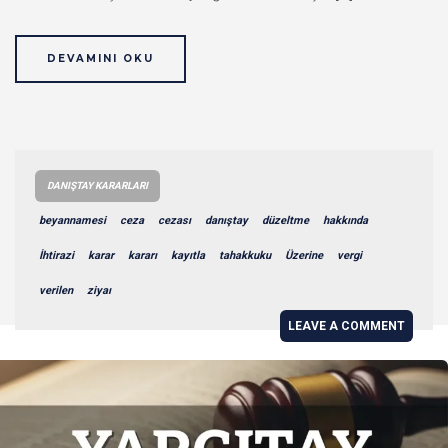
DEVAMINI OKU
DANIŞTAY KARARLARI
beyannamesi
ceza
cezası
danıştay
düzeltme
hakkında
İhtirazi
karar
kararı
kayıtla
tahakkuku
Üzerine
vergi
verilen
ziyaı
LEAVE A COMMENT