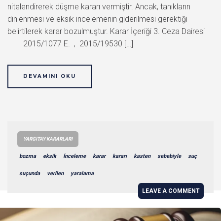
nitelendirerek düşme kararı vermiştir. Ancak, tanıkların
dinlenmesi ve eksik incelemenin giderilmesi gerektiği
belirtilerek karar bozulmuştur. Karar İçeriği 3. Ceza Dairesi
2015/1077 E. , 2015/19530 […]
DEVAMINI OKU
YARGITAY KARARLARI
bozma
eksik
İnceleme
karar
kararı
kasten
sebebiyle
suç
suçunda
verilen
yaralama
LEAVE A COMMENT