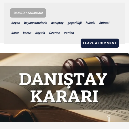
DANIŞTAY KARARLARI
beyan
beyannamelerin
danıştay
geçerliliği
hukuki
İhtirazi
karar
kararı
kayıtla
Üzerine
verilen
LEAVE A COMMENT