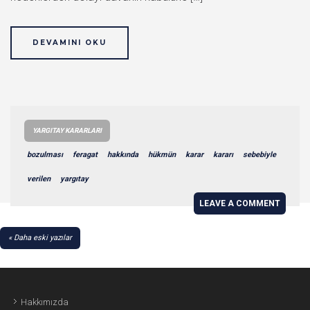
DEVAMINI OKU
YARGITAY KARARLARI
bozulması
feragat
hakkında
hükmün
karar
kararı
sebebiyle
verilen
yargıtay
LEAVE A COMMENT
YAZI
Daha eski yazılar
GEZINMESI
Hakkımızda