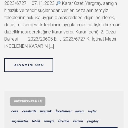
2023/6727 – 07.11.2023
Karar Özeti Yargıtay, sanığın
hırsızlık ve tehdit suçlarından verilen cezaların temyiz
taleplerinin hukuka uygun olarak reddedildiğini belirterek,
denetimli serbestlik tedbirinin uygulanmasına ilişkin hükmün
düzeltilmesi gerektiğine karar verdi. Karar İçeriği 2. Ceza
Dairesi 2023/20605 E. , 2023/6727 K. İçtihat Metni
İNCELENEN KARARIN […]
DEVAMINI OKU
YARGITAY KARARLARI
ceza
cezalarda
hırsızlık
İncelemesi
kararı
suçlar
suçlarından
tehdit
temyiz
Üzerine
verilen
yargıtay