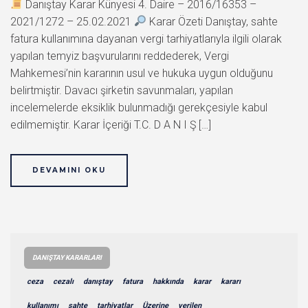
Danıştay Karar Künyesi 4. Daire – 2016/16353 –
2021/1272 – 25.02.2021
Karar Özeti Danıştay, sahte
fatura kullanımına dayanan vergi tarhiyatlarıyla ilgili olarak
yapılan temyiz başvurularını reddederek, Vergi
Mahkemesi’nin kararının usul ve hukuka uygun olduğunu
belirtmiştir. Davacı şirketin savunmaları, yapılan
incelemelerde eksiklik bulunmadığı gerekçesiyle kabul
edilmemiştir. Karar İçeriği T.C. D A N I Ş […]
DEVAMINI OKU
DANIŞTAY KARARLARI
ceza
cezalı
danıştay
fatura
hakkında
karar
kararı
kullanımı
sahte
tarhiyatlar
Üzerine
verilen