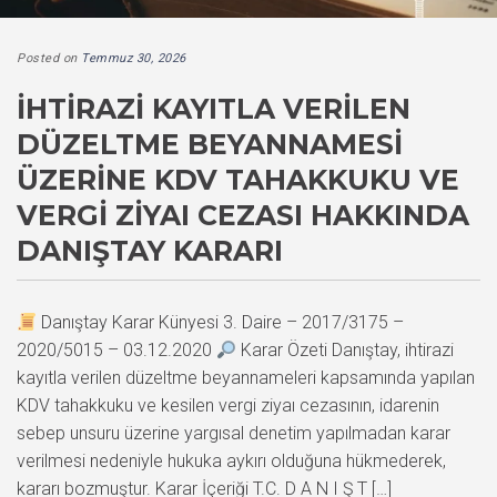
Posted on
Temmuz 30, 2026
İHTIRAZI KAYITLA VERILEN
DÜZELTME BEYANNAMESI
ÜZERINE KDV TAHAKKUKU VE
VERGI ZIYAI CEZASI HAKKINDA
DANIŞTAY KARARI
Danıştay Karar Künyesi 3. Daire – 2017/3175 –
2020/5015 – 03.12.2020
Karar Özeti Danıştay, ihtirazi
kayıtla verilen düzeltme beyannameleri kapsamında yapılan
KDV tahakkuku ve kesilen vergi ziyaı cezasının, idarenin
sebep unsuru üzerine yargısal denetim yapılmadan karar
verilmesi nedeniyle hukuka aykırı olduğuna hükmederek,
kararı bozmuştur. Karar İçeriği T.C. D A N I Ş T […]