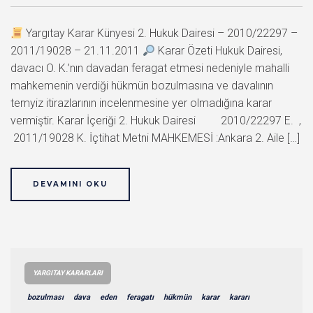
Yargıtay Karar Künyesi 2. Hukuk Dairesi – 2010/22297 –
2011/19028 – 21.11.2011
Karar Özeti Hukuk Dairesi,
davacı O. K.’nın davadan feragat etmesi nedeniyle mahalli
mahkemenin verdiği hükmün bozulmasına ve davalının
temyiz itirazlarının incelenmesine yer olmadığına karar
vermiştir. Karar İçeriği 2. Hukuk Dairesi 2010/22297 E. ,
2011/19028 K. İçtihat Metni MAHKEMESİ :Ankara 2. Aile […]
DEVAMINI OKU
YARGITAY KARARLARI
bozulması
dava
eden
feragatı
hükmün
karar
kararı