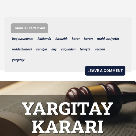
YARGITAY KARARLARI
başvurusunun
hakkında
hırsızlık
karar
kararı
mahkumiyetin
reddedilmesi
sanığın
suç
suçundan
temyiz
verilen
yargıtay
LEAVE A COMMENT