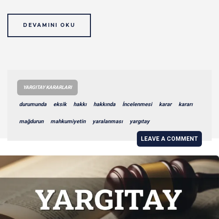
DEVAMINI OKU
YARGITAY KARARLARI
durumunda
eksik
hakkı
hakkında
İncelenmesi
karar
kararı
mağdurun
mahkumiyetin
yaralanması
yargıtay
LEAVE A COMMENT