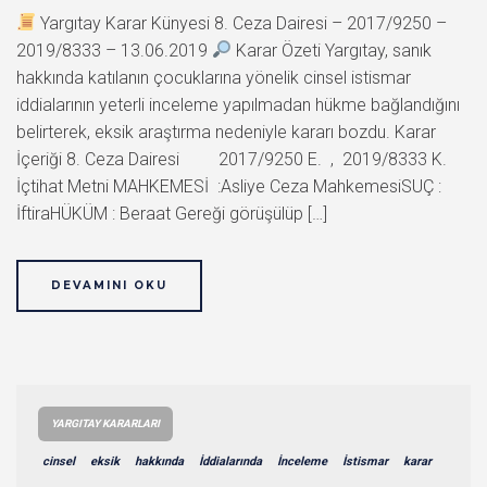
Yargıtay Karar Künyesi 8. Ceza Dairesi – 2017/9250 –
2019/8333 – 13.06.2019
Karar Özeti Yargıtay, sanık
hakkında katılanın çocuklarına yönelik cinsel istismar
iddialarının yeterli inceleme yapılmadan hükme bağlandığını
belirterek, eksik araştırma nedeniyle kararı bozdu. Karar
İçeriği 8. Ceza Dairesi 2017/9250 E. , 2019/8333 K.
İçtihat Metni MAHKEMESİ :Asliye Ceza MahkemesiSUÇ :
İftiraHÜKÜM : Beraat Gereği görüşülüp […]
DEVAMINI OKU
YARGITAY KARARLARI
cinsel
eksik
hakkında
İddialarında
İnceleme
İstismar
karar