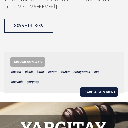
İçtihat Metni MAHKEMESİ […]
DEVAMINI OKU
YARGITAY KARARLARI
bozma
eksik
karar
kararı
mühür
soruşturma
suç
suçunda
yargıtay
LEAVE A COMMENT