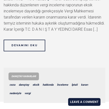
hakkında düzenlenen vergi inceleme raporunun eksik
incelemeye dayandığı gerekçesiyle Vergi Mahkemesi
tarafından verilen kararın onanmasına karar verdi. İdarenin
temyiz isteminin hukuka aykırılık oluşturmadığına hükmedildi.
Karar İçeriği T.C. D A N I Ş T A Y YEDİNCİ DAİRE Esas […]
DEVAMINI OKU
DANIŞTAY KARARLARI
ceza
danıştay
eksik
hakkında
İnceleme
İptali
kararı
nedeniyle
vergi
LEAVE A COMMENT