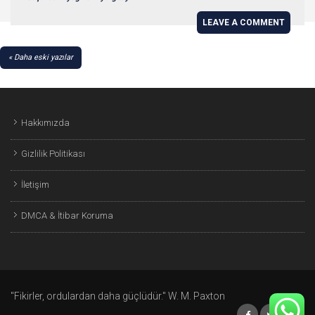
LEAVE A COMMENT
YAZI
Daha eski yazılar
GEZINMESI
Hakkımızda
Gizlilik Politikası
İletişim
DMCA & İtibar Koruma
"Fikirler, ordulardan daha güçlüdür." W. M. Paxton