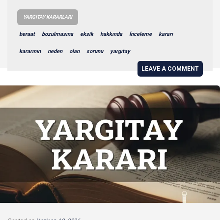
YARGITAY KARARLARI
beraat
bozulmasına
eksik
hakkında
İnceleme
kararı
kararının
neden
olan
sorunu
yargıtay
LEAVE A COMMENT