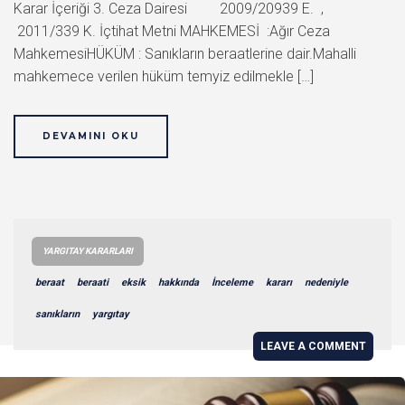
Karar İçeriği 3. Ceza Dairesi 2009/20939 E. ,
2011/339 K. İçtihat Metni MAHKEMESİ :Ağır Ceza
MahkemesiHÜKÜM : Sanıkların beraatlerine dair.Mahalli
mahkemece verilen hüküm temyiz edilmekle […]
DEVAMINI OKU
YARGITAY KARARLARI
beraat
beraati
eksik
hakkında
İnceleme
kararı
nedeniyle
sanıkların
yargıtay
LEAVE A COMMENT