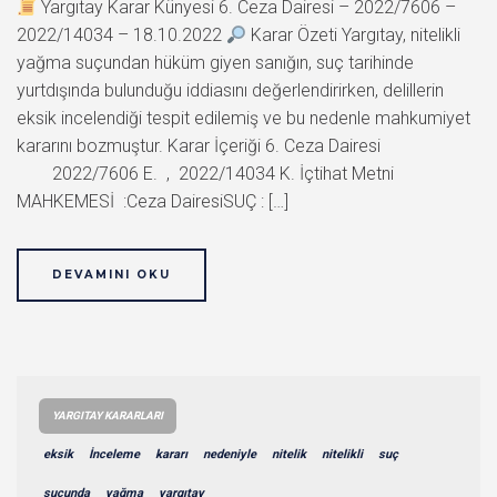
Yargıtay Karar Künyesi 6. Ceza Dairesi – 2022/7606 –
2022/14034 – 18.10.2022
Karar Özeti Yargıtay, nitelikli
yağma suçundan hüküm giyen sanığın, suç tarihinde
yurtdışında bulunduğu iddiasını değerlendirirken, delillerin
eksik incelendiği tespit edilemiş ve bu nedenle mahkumiyet
kararını bozmuştur. Karar İçeriği 6. Ceza Dairesi
2022/7606 E. , 2022/14034 K. İçtihat Metni
MAHKEMESİ :Ceza DairesiSUÇ : […]
DEVAMINI OKU
YARGITAY KARARLARI
eksik
İnceleme
kararı
nedeniyle
nitelik
nitelikli
suç
suçunda
yağma
yargıtay