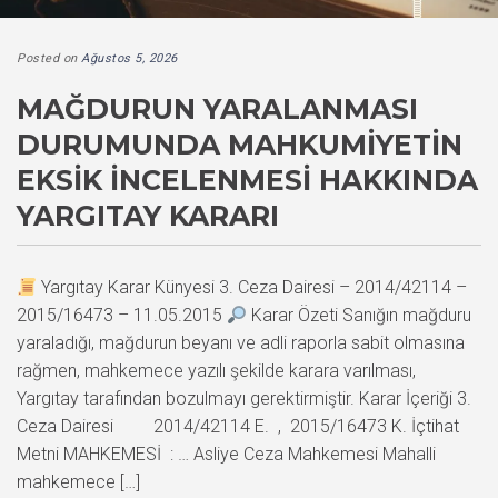
Posted on
Ağustos 5, 2026
MAĞDURUN YARALANMASI
DURUMUNDA MAHKUMIYETIN
EKSIK İNCELENMESI HAKKINDA
YARGITAY KARARI
Yargıtay Karar Künyesi 3. Ceza Dairesi – 2014/42114 –
2015/16473 – 11.05.2015
Karar Özeti Sanığın mağduru
yaraladığı, mağdurun beyanı ve adli raporla sabit olmasına
rağmen, mahkemece yazılı şekilde karara varılması,
Yargıtay tarafından bozulmayı gerektirmiştir. Karar İçeriği 3.
Ceza Dairesi 2014/42114 E. , 2015/16473 K. İçtihat
Metni MAHKEMESİ : … Asliye Ceza Mahkemesi Mahalli
mahkemece […]