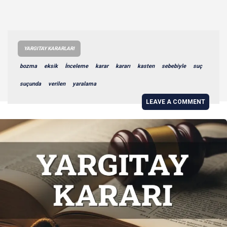
YARGITAY KARARLARI
bozma
eksik
İnceleme
karar
kararı
kasten
sebebiyle
suç
suçunda
verilen
yaralama
LEAVE A COMMENT