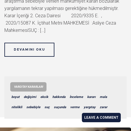
araştırma sebebiyle verilen mahkumiyet kararı bozularak
yargılamanın tekrar yapılması gerektiğine hükmedilmiştir.
Karar İçeriği 2. Ceza Dairesi 2020/9335 E. ,
2020/15087 K. İçtihat Metni MAHKEMESİ :Asliye Ceza
MahkemesiSUÇ : […]
DEVAMINI OKU
YARGITAY KARARLARI
boyut
değişimi
eksik
hakkında
İnceleme
kararı
mala
nitelikli
sebebiyle
suç
suçunda
verme
yargıtay
zarar
LEAVE A COMMENT