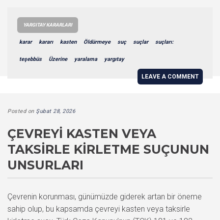
YARGITAY KARARLARI
karar
kararı
kasten
Öldürmeye
suç
suçlar
suçları:
teşebbüs
Üzerine
yaralama
yargıtay
LEAVE A COMMENT
Posted on
Şubat 28, 2026
ÇEVREYI KASTEN VEYA
TAKSIRLE KIRLETME SUÇUNUN
UNSURLARI
Çevrenin korunması, günümüzde giderek artan bir öneme
sahip olup, bu kapsamda çevreyi kasten veya taksirle