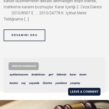
kanuni düzenlemenin dikkate alınmadığını tespit ederek,
mahkeme kararını bozmuştur. Karar İçeriği 2. Ceza Dairesi
2010/8907 E. , 2010/24778 K. İçtihat Metni
Tebliğname […]
DEVAMINI OKU
YARGITAY KARARLARI
açıklanmasının
bırakılması
geri
hükmün
karar
kararı
kasten
suç
suçunda
Üzerine
yaralama
yargıtay
LEAVE A COMMENT