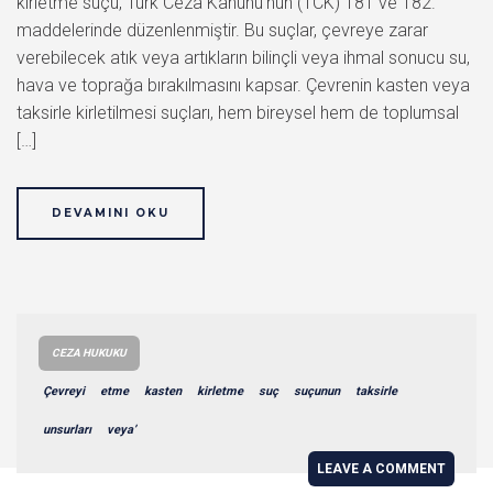
kirletme suçu, Türk Ceza Kanunu’nun (TCK) 181 ve 182.
maddelerinde düzenlenmiştir. Bu suçlar, çevreye zarar
verebilecek atık veya artıkların bilinçli veya ihmal sonucu su,
hava ve toprağa bırakılmasını kapsar. Çevrenin kasten veya
taksirle kirletilmesi suçları, hem bireysel hem de toplumsal
[…]
DEVAMINI OKU
CEZA HUKUKU
Çevreyi
etme
kasten
kirletme
suç
suçunun
taksirle
unsurları
veya’
LEAVE A COMMENT