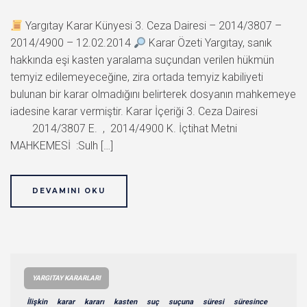
Yargıtay Karar Künyesi 3. Ceza Dairesi – 2014/3807 –
2014/4900 – 12.02.2014
Karar Özeti Yargıtay, sanık
hakkında eşi kasten yaralama suçundan verilen hükmün
temyiz edilemeyeceğine, zira ortada temyiz kabiliyeti
bulunan bir karar olmadığını belirterek dosyanın mahkemeye
iadesine karar vermiştir. Karar İçeriği 3. Ceza Dairesi
2014/3807 E. , 2014/4900 K. İçtihat Metni
MAHKEMESİ :Sulh […]
DEVAMINI OKU
YARGITAY KARARLARI
İlişkin
karar
kararı
kasten
suç
suçuna
süresi
süresince