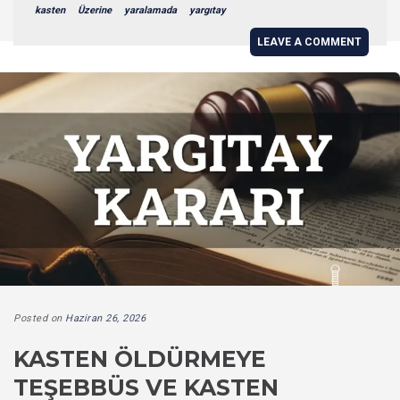
kasten
Üzerine
yaralamada
yargıtay
LEAVE A COMMENT
Posted on
Haziran 26, 2026
KASTEN ÖLDÜRMEYE
TEŞEBBÜS VE KASTEN