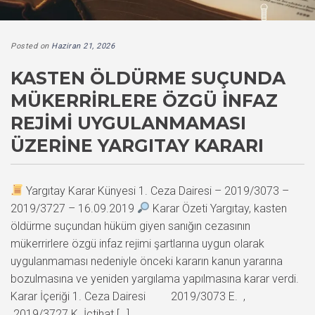
Posted on
Haziran 21, 2026
KASTEN ÖLDÜRME SUÇUNDA
MÜKERRIRLERE ÖZGÜ İNFAZ
REJIMI UYGULANMAMASI
ÜZERINE YARGITAY KARARI
Yargıtay Karar Künyesi 1. Ceza Dairesi – 2019/3073 –
2019/3727 – 16.09.2019
Karar Özeti Yargıtay, kasten
öldürme suçundan hüküm giyen sanığın cezasının
mükerrirlere özgü infaz rejimi şartlarına uygun olarak
uygulanmaması nedeniyle önceki kararın kanun yararına
bozulmasına ve yeniden yargılama yapılmasına karar verdi.
Karar İçeriği 1. Ceza Dairesi 2019/3073 E. ,
2019/3727 K. İçtihat […]