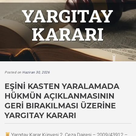
Posted on
Haziran 30, 2026
EŞINI KASTEN YARALAMADA
HÜKMÜN AÇIKLANMASININ
GERI BIRAKILMASI ÜZERINE
YARGITAY KARARI
Yargıtay Karar Künyesi 2. Ceza Dairesi – 2009/43912 –