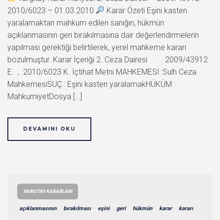
2010/6023 – 01.03.2010
Karar Özeti Eşini kasten
yaralamaktan mahkum edilen sanığın, hükmün
açıklanmasının geri bırakılmasına dair değerlendirmelerin
yapılması gerektiği belirtilerek, yerel mahkeme kararı
bozulmuştur. Karar İçeriği 2. Ceza Dairesi 2009/43912
E. , 2010/6023 K. İçtihat Metni MAHKEMESİ :Sulh Ceza
MahkemesiSUÇ : Eşini kasten yaralamakHÜKÜM :
MahkumiyetDosya […]
DEVAMINI OKU
YARGITAY KARARLARI
açıklanmasının
bırakılması
eşini
geri
hükmün
karar
kararı