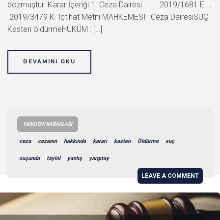
bozmuştur. Karar İçeriği 1. Ceza Dairesi 2019/1681 E. ,
2019/3479 K. İçtihat Metni MAHKEMESİ :Ceza DairesiSUÇ :
Kasten öldürmeHÜKÜM : […]
DEVAMINI OKU
YARGITAY KARARLARI
ceza
cezanın
hakkında
kararı
kasten
Öldürme
suç
suçunda
tayini
yanlış
yargıtay
LEAVE A COMMENT