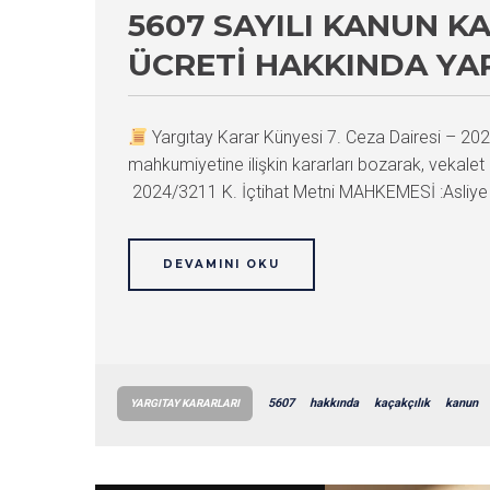
5607 SAYILI KANUN K
ÜCRETI HAKKINDA YA
Yargıtay Karar Künyesi 7. Ceza Dairesi – 
mahkumiyetine ilişkin kararları bozarak, vekalet
2024/3211 K. İçtihat Metni MAHKEMESİ :Asliye
DEVAMINI OKU
5607
hakkında
kaçakçılık
kanun
YARGITAY KARARLARI