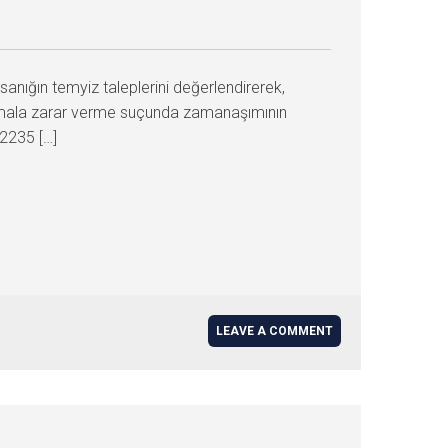
nığın temyiz taleplerini değerlendirerek,
ncak mala zarar verme suçunda zamanaşımının
2235 […]
LEAVE A COMMENT