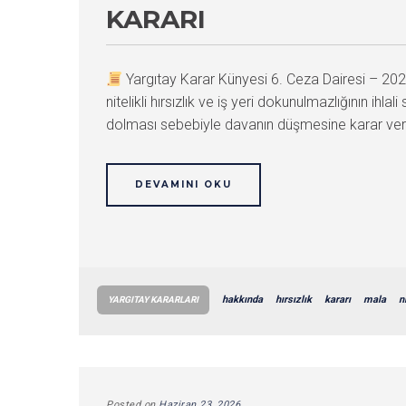
KARARI
Yargıtay Karar Künyesi 6. Ceza Dairesi – 
nitelikli hırsızlık ve iş yeri dokunulmazlığının
dolması sebebiyle davanın düşmesine karar ve
DEVAMINI OKU
hakkında
hırsızlık
kararı
mala
n
YARGITAY KARARLARI
Posted on
Haziran 23, 2026