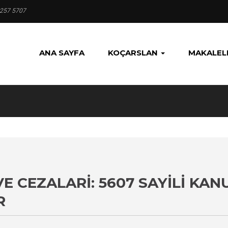
 257 5707
ANA SAYFA
KOÇARSLAN
MAKALEL
VE CEZALARI: 5607 SAYILI K
R