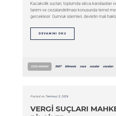
Kacakcilik suclari, toplumda sikca karsilasilan v
tanimi ve cezalandirilmasi konusunda temel mevz
gerceklesir. Gumruk islemleri, devletin mali hakl
DEVAMINI OKU
5607
bilmeniz
ceza
cezalar
cezaları
CEZA HUKUKU
Posted on
Temmuz 5, 2026
VERGI SUÇLARI MAHK