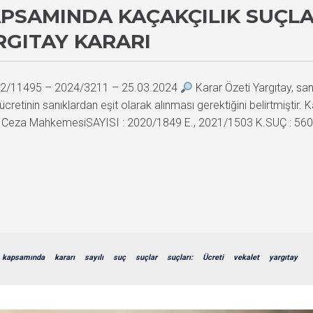
APSAMINDA KAÇAKÇILIK SUÇLA
RGITAY KARARI
2022/11495 – 2024/3211 – 25.03.2024
Karar Özeti Yargıtay, sa
 ücretinin sanıklardan eşit olarak alınması gerektiğini belirtmişt
 Ceza MahkemesiSAYISI : 2020/1849 E., 2021/1503 K.SUÇ : 5607 
kapsamında
kararı
sayılı
suç
suçlar
suçları:
Ücreti
vekalet
yargıtay