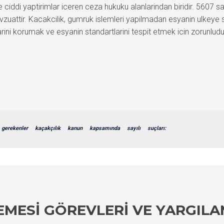
e ciddi yaptirimlar iceren ceza hukuku alanlarindan biridir. 5607 s
uattir. Kacakcilik, gumruk islemleri yapilmadan esyanin ulkeye s
arini korumak ve esyanin standartlarini tespit etmek icin zorunludur
gerekenler
kaçakçılık
kanun
kapsamında
sayılı
suçları:
EMESI GÖREVLERI VE YARGIL