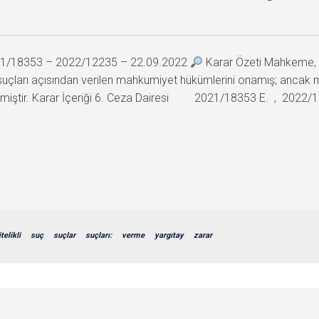
2021/18353 – 2022/12235 – 22.09.2022
Karar Özeti Mahkeme, sa
 ihlali suçları açısından verilen mahkumiyet hükümlerini onamış; a
rmiştir. Karar İçeriği 6. Ceza Dairesi 2021/18353 E. , 2022/1
itelikli
suç
suçlar
suçları:
verme
yargıtay
zarar