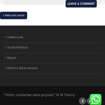
LEAVE A COMMENT
YAZI
Daha eski yazılar
GEZINMESI
Hakkımızda
Gizlilik Politikası
İletişim
DMCA & İtibar Koruma
"Fikirler, ordulardan daha güçlüdür." W. M. Paxton