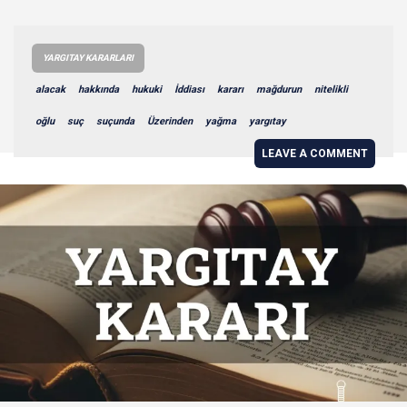
YARGITAY KARARLARI
alacak
hakkında
hukuki
İddiası
kararı
mağdurun
nitelikli
oğlu
suç
suçunda
Üzerinden
yağma
yargıtay
LEAVE A COMMENT