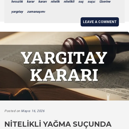
hırsızlık
karar
kararı
nitelik
nitelikli
suç
suçu:
Üzerine
yargıtay
zamanaşımı
LEAVE A COMMENT
Posted on
Mayıs 16, 2026
NITELIKLI YAĞMA SUÇUNDA