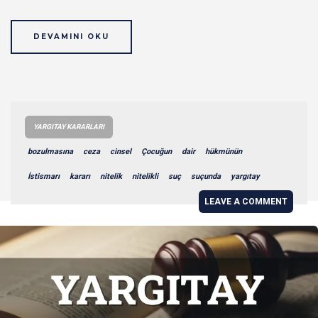
DEVAMINI OKU
YARGITAY KARARLARI
bozulmasına
ceza
cinsel
Çocuğun
dair
hükmünün
İstismarı
kararı
nitelik
nitelikli
suç
suçunda
yargıtay
LEAVE A COMMENT