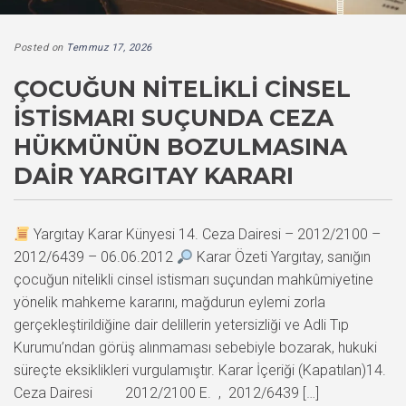
Posted on
Temmuz 17, 2026
ÇOCUĞUN NITELIKLI CINSEL
İSTISMARI SUÇUNDA CEZA
HÜKMÜNÜN BOZULMASINA
DAIR YARGITAY KARARI
Yargıtay Karar Künyesi 14. Ceza Dairesi – 2012/2100 –
2012/6439 – 06.06.2012
Karar Özeti Yargıtay, sanığın
çocuğun nitelikli cinsel istismarı suçundan mahkûmiyetine
yönelik mahkeme kararını, mağdurun eylemi zorla
gerçekleştirildiğine dair delillerin yetersizliği ve Adli Tıp
Kurumu’ndan görüş alınmaması sebebiyle bozarak, hukuki
süreçte eksiklikleri vurgulamıştır. Karar İçeriği (Kapatılan)14.
Ceza Dairesi 2012/2100 E. , 2012/6439 […]