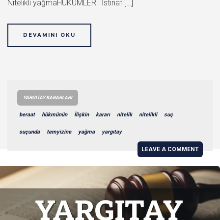
Nitelikli yağmaHÜKÜMLER : İstinaf […]
DEVAMINI OKU
YARGITAY KARARLARI
beraat
hükmünün
İlişkin
kararı
nitelik
nitelikli
suç
suçunda
temyizine
yağma
yargıtay
LEAVE A COMMENT