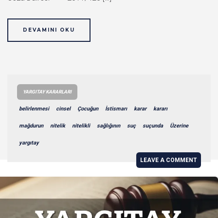
DEVAMINI OKU
YARGITAY KARARLARI
belirlenmesi
cinsel
Çocuğun
İstismarı
karar
kararı
mağdurun
nitelik
nitelikli
sağlığının
suç
suçunda
Üzerine
yargıtay
LEAVE A COMMENT