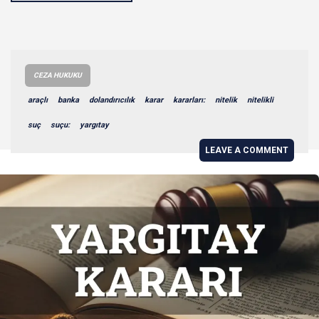
CEZA HUKUKU
araçlı
banka
dolandırıcılık
karar
kararları:
nitelik
nitelikli
suç
suçu:
yargıtay
LEAVE A COMMENT