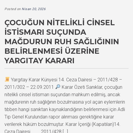
Posted on
Nisan 20, 2026
ÇOCUĞUN NITELIKLI CINSEL
İSTISMARI SUÇUNDA
MAĞDURUN RUH SAĞLIĞININ
BELIRLENMESI ÜZERINE
YARGITAY KARARI
Yargıtay Karar Künyesi 14. Ceza Dairesi – 2011/428 –
2011/302 – 22.09.2011
Karar Özeti Sanıklar, çocuğun
nitelikli cinsel istismarı suçundan mahkum edilmiş, ancak
mağdurenin ruh sağlığının bozulmasına yol açan eylemlerin
tıbben hangi sanıktan kaynaklandığının belirlenmesi için Adli
Tıp Genel Kurulundan rapor alınması gerektiğine karar
verilerek hüküm bozulmuştur. Karar İçeriği (Kapatılan)14.
Ceza Dairesi 2011/428 […]