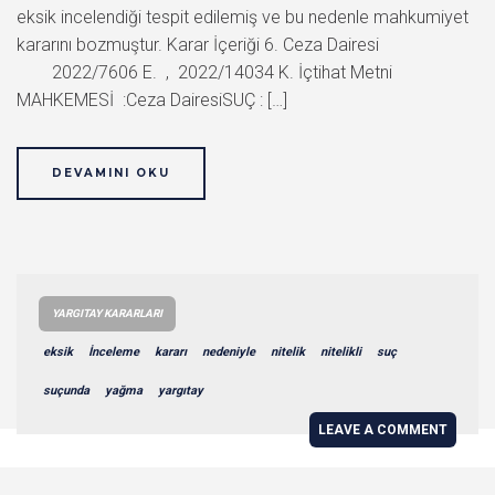
eksik incelendiği tespit edilemiş ve bu nedenle mahkumiyet
kararını bozmuştur. Karar İçeriği 6. Ceza Dairesi
2022/7606 E. , 2022/14034 K. İçtihat Metni
MAHKEMESİ :Ceza DairesiSUÇ : […]
DEVAMINI OKU
YARGITAY KARARLARI
eksik
İnceleme
kararı
nedeniyle
nitelik
nitelikli
suç
suçunda
yağma
yargıtay
LEAVE A COMMENT