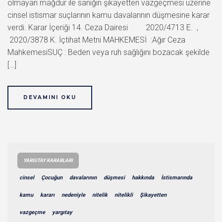
olmayan mağdur ile sanığın şikayetten vazgeçmesi üzerine
cinsel istismar suçlarının kamu davalarının düşmesine karar
verdi. Karar İçeriği 14. Ceza Dairesi 2020/4713 E. ,
2020/3878 K. İçtihat Metni MAHKEMESİ :Ağır Ceza
MahkemesiSUÇ : Beden veya ruh sağlığını bozacak şekilde
[…]
DEVAMINI OKU
YARGITAY KARARLARI
cinsel
Çocuğun
davalarının
düşmesi
hakkında
İstismarında
kamu
kararı
nedeniyle
nitelik
nitelikli
Şikayetten
vazgeçme
yargıtay