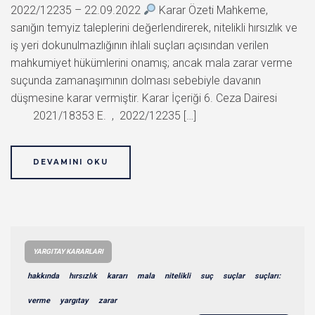
2022/12235 – 22.09.2022
Karar Özeti Mahkeme,
sanığın temyiz taleplerini değerlendirerek, nitelikli hırsızlık ve
iş yeri dokunulmazlığının ihlali suçları açısından verilen
mahkumiyet hükümlerini onamış; ancak mala zarar verme
suçunda zamanaşımının dolması sebebiyle davanın
düşmesine karar vermiştir. Karar İçeriği 6. Ceza Dairesi
2021/18353 E. , 2022/12235 […]
DEVAMINI OKU
YARGITAY KARARLARI
hakkında
hırsızlık
kararı
mala
nitelikli
suç
suçlar
suçları:
verme
yargıtay
zarar