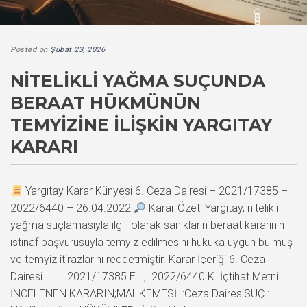
Posted on
Şubat 23, 2026
NITELIKLI YAĞMA SUÇUNDA
BERAAT HÜKMÜNÜN
TEMYIZINE İLIŞKIN YARGITAY
KARARI
Yargıtay Karar Künyesi 6. Ceza Dairesi – 2021/17385 –
2022/6440 – 26.04.2022
Karar Özeti Yargıtay, nitelikli
yağma suçlamasıyla ilgili olarak sanıkların beraat kararının
istinaf başvurusuyla temyiz edilmesini hukuka uygun bulmuş
ve temyiz itirazlarını reddetmiştir. Karar İçeriği 6. Ceza
Dairesi 2021/17385 E. , 2022/6440 K. İçtihat Metni
İNCELENEN KARARIN;MAHKEMESİ :Ceza DairesiSUÇ :