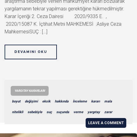
araştırma sebebiyle verilen mahkumiyet kararı bozularak
yargılamanın tekrar yapılması gerektiğine hükmedilmiştir.
Karar İçeriği 2. Ceza Dairesi 2020/9335 E. ,
2020/15087 K. İçtihat Metni MAHKEMESİ :Asliye Ceza
MahkemesiSUÇ : […]
DEVAMINI OKU
YARGITAY KARARLARI
boyut
değişimi
eksik
hakkında
İnceleme
kararı
mala
nitelikli
sebebiyle
suç
suçunda
verme
yargıtay
zarar
LEAVE A COMMENT