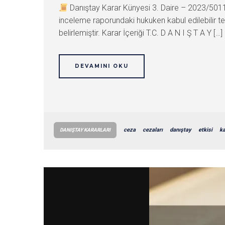
Danıştay Karar Künyesi 3. Daire – 2023/50
inceleme raporundaki hukuken kabul edilebilir te
belirlemiştir. Karar İçeriği T.C. D A N I Ş T A Y […]
DEVAMINI OKU
ceza
cezaları
danıştay
etkisi
ka
DANIŞTAY KARARLARI