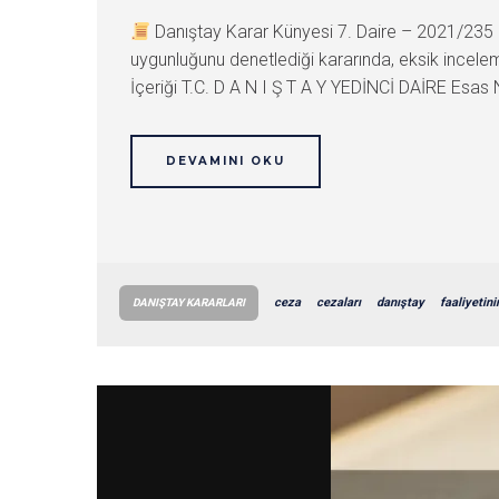
Danıştay Karar Künyesi 7. Daire – 2021/23
uygunluğunu denetlediği kararında, eksik incelem
İçeriği T.C. D A N I Ş T A Y YEDİNCİ DAİRE Esas 
DEVAMINI OKU
ceza
cezaları
danıştay
faaliyetini
DANIŞTAY KARARLARI