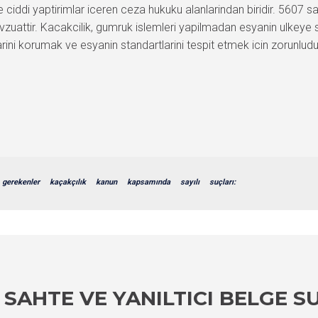
e ciddi yaptirimlar iceren ceza hukuku alanlarindan biridir. 5607 s
uattir. Kacakcilik, gumruk islemleri yapilmadan esyanin ulkeye s
arini korumak ve esyanin standartlarini tespit etmek icin zorunludur
gerekenler
kaçakçılık
kanun
kapsamında
sayılı
suçları:
SAHTE VE YANILTICI BELGE S