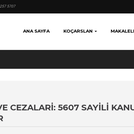
 257 5707
ANA SAYFA
KOÇARSLAN
MAKALEL
VE CEZALARI: 5607 SAYILI K
R