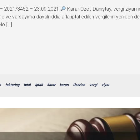
5 – 2021/3452 – 23.09.2021
Karar Özeti Danıştay, vergi ziyaı n
e ve varsayıma dayalı iddialarla iptal edilen vergilerin yeniden d
No […]
n
faktoring
İptal
İptali
karar
kararı
Üzerine
vergi
ziyaı