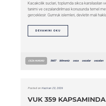
Kacakcilik suclari, toplumda sikca karsilasilan v
tanimi ve cezalandirilmasi konusunda temel mevz
gerceklesir. Gumruk islemleri, devletin mali hakl
DEVAMINI OKU
5607
bilmeniz
ceza
cezalar
cezaları
CEZA HUKUKU
Posted on
Haziran 23, 2026
VUK 359 KAPSAMINDA 