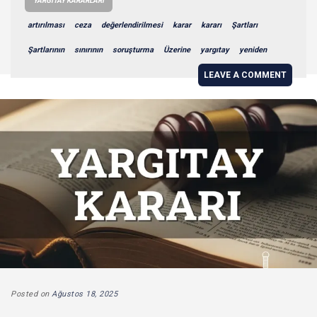
YARGITAY KARARLARI
artırılması
ceza
değerlendirilmesi
karar
kararı
Şartları
Şartlarının
sınırının
soruşturma
Üzerine
yargıtay
yeniden
LEAVE A COMMENT
Posted on
Ağustos 18, 2025