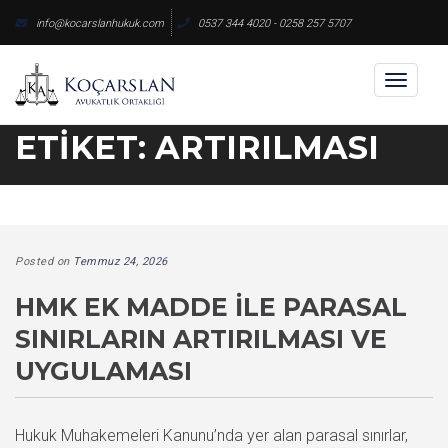
Skip
info@kocarslanhukuk.com
0537 344 4020 - 0258 257 5707
to
content
Toggl
naviga
ETIKET:
ARTIRILMASI
Posted on
Temmuz 24, 2026
HMK EK MADDE ILE PARASAL
SINIRLARIN ARTIRILMASI VE
UYGULAMASI
Hukuk Muhakemeleri Kanunu’nda yer alan parasal sınırlar,