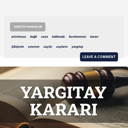
YARGITAY KARARLARI
artırılması
bağlı
ceza
hakkında
İncelenmesi
kararı
Şikâyete
sınırının
suçlar
suçların
yargıtay
LEAVE A COMMENT