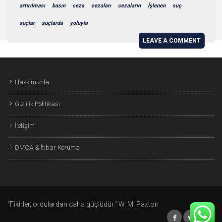
artırılması
basın
ceza
cezaları
cezaların
İşlenen
suç
suçlar
suçlarda
yoluyla
LEAVE A COMMENT
Hakkımızda
Gizlilik Politikası
İletişim
DMCA & İtibar Koruma
"Fikirler, ordulardan daha güçlüdür." W. M. Paxton