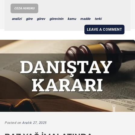
CEZA HUKUKU
analizi
göre
görev
görevinin
kamu
madde
terki
LEAVE A COMMENT
Posted on
Aralık 27, 2025