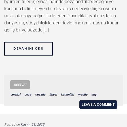
belirtilen fiilleri işlemesi halinde cezalandırılabileceğini ve
kanunda belirtilmeyen bir davranış nedeniyle hiç kimsenin
ceza alamayacağını ifade eder. Gündelik hayatımızdan iş
dünyasına, sosyal ilişkilerden devlet mekanizmasına kadar
geniş bir yelpazede […]
DEVAMINI OKU
MEVZUAT
analizi
ceza
cezada
İlkesi
kanunilik
madde
suç
LEAVE A COMMENT
Posted on
Kasım 23, 2025