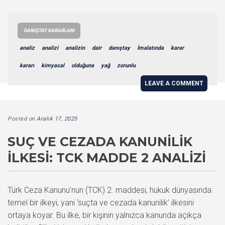
DANIŞTAY KARARLARI
analiz
analizi
analizin
dair
danıştay
İmalatında
karar
kararı
kimyasal
olduğuna
yağ
zorunlu
LEAVE A COMMENT
Posted on
Aralık 17, 2025
SUÇ VE CEZADA KANUNILIK
İLKESI: TCK MADDE 2 ANALIZI
Türk Ceza Kanunu’nun (TCK) 2. maddesi, hukuk dünyasında
temel bir ilkeyi, yani ‘suçta ve cezada kanunilik’ ilkesini
ortaya koyar. Bu ilke, bir kişinin yalnızca kanunda açıkça