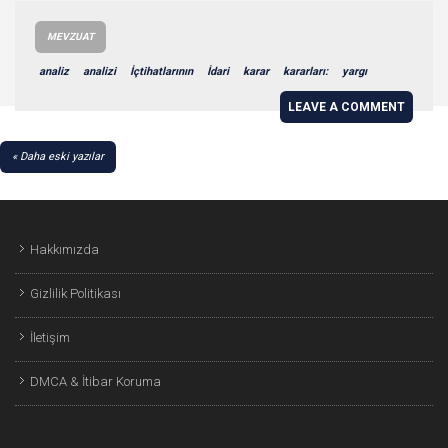
MEVZUAT
analiz
analizi
İçtihatlarının
İdari
karar
kararları:
yargı
LEAVE A COMMENT
YAZI
Daha eski yazılar
GEZINMESI
Hakkımızda
Gizlilik Politikası
İletişim
DMCA & İtibar Koruma