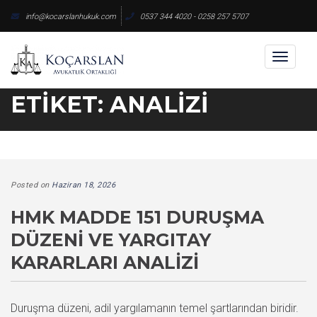
Skip
info@kocarslanhukuk.com
0537 344 4020 - 0258 257 5707
to
content
Toggl
naviga
ETIKET:
ANALIZI
Posted on
Haziran 18, 2026
HMK MADDE 151 DURUŞMA
DÜZENI VE YARGITAY
KARARLARI ANALIZI
Duruşma düzeni, adil yargılamanın temel şartlarından biridir.