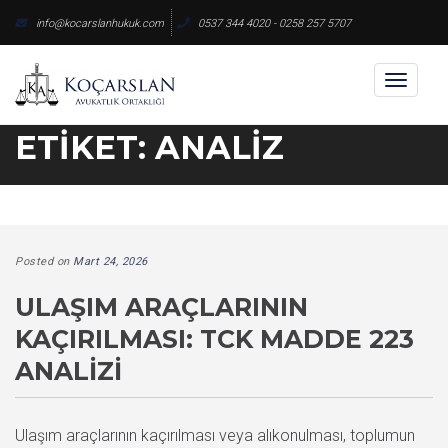
Skip
info@kocarslanhukuk.com
0537 344 4020 - 0258 257 5707
to
content
Toggl
naviga
ETIKET:
ANALIZ
Posted on
Mart 24, 2026
ULAŞIM ARAÇLARININ
KAÇIRILMASI: TCK MADDE 223
ANALIZI
Ulaşım araçlarının kaçırılması veya alıkonulması, toplumun