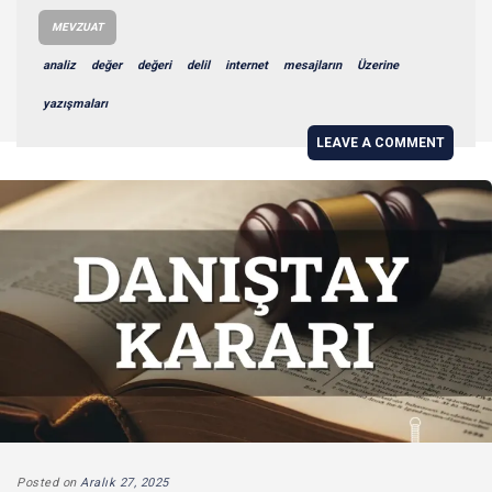
MEVZUAT
analiz
değer
değeri
delil
internet
mesajların
Üzerine
yazışmaları
LEAVE A COMMENT
Posted on
Aralık 27, 2025