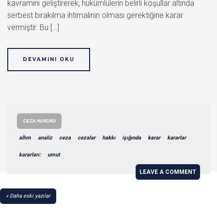
kavramını geliştirerek, hükümlülerin belirli koşullar altında
serbest bırakılma ihtimalinin olması gerektiğine karar
vermiştir. Bu […]
DEVAMINI OKU
CEZA HUKUKU
aİhm
analiz
ceza
cezalar
hakkı
işığında
karar
kararlar
kararları:
umut
LEAVE A COMMENT
YAZI
Daha eski yazılar
GEZINMESI