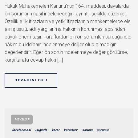
Hukuk Muhakemeleri Kanunu’nun 164. maddesi, davalarda
ön sorunların nasıl inceleneceğini ayrıntılı şekilde düzenler.
Özellikle ilk itirazların ve yetki itirazlarının mahkemelerce ele
alınış usulü, adil yargılanma hakkının korunması açısından
büyük önem taşır. Taraflardan biri ön sorun ileri sürdüğünde,
hâkim bu iddianın incelenmeye değer olup olmadığını
değerlendirir. Eğer ön sorun incelenmeye değer görülürse,
karşı tarafa cevap hakkı […]
DEVAMINI OKU
MEVZUAT
İncelenmesi
işığında
karar
kararları:
sorunu
sorunun