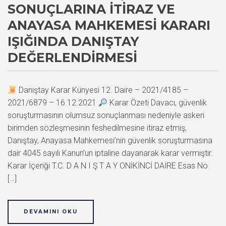
SONUÇLARINA İTIRAZ VE
ANAYASA MAHKEMESI KARARI
IŞIĞINDA DANIŞTAY
DEĞERLENDIRMESI
Danıştay Karar Künyesi 12. Daire – 2021/4185 –
2021/6879 – 16.12.2021
Karar Özeti Davacı, güvenlik
soruşturmasının olumsuz sonuçlanması nedeniyle askeri
birimden sözleşmesinin feshedilmesine itiraz etmiş,
Danıştay, Anayasa Mahkemesi’nin güvenlik soruşturmasına
dair 4045 sayılı Kanun’un iptaline dayanarak karar vermiştir.
Karar İçeriği T.C. D A N I Ş T A Y ONİKİNCİ DAİRE Esas No
[…]
DEVAMINI OKU