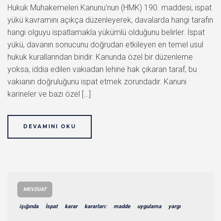
Hukuk Muhakemeleri Kanunu’nun (HMK) 190. maddesi, ispat
yükü kavramını açıkça düzenleyerek, davalarda hangi tarafın
hangi olguyu ispatlamakla yükümlü olduğunu belirler. İspat
yükü, davanın sonucunu doğrudan etkileyen en temel usul
hukuk kurallarından biridir. Kanunda özel bir düzenleme
yoksa, iddia edilen vakıadan lehine hak çıkaran taraf, bu
vakıanın doğruluğunu ispat etmek zorundadır. Kanuni
karineler ve bazı özel […]
DEVAMINI OKU
MEVZUAT
işığında
İspat
karar
kararları:
madde
uygulama
yargı