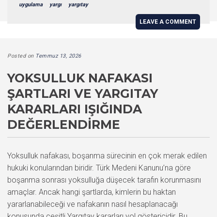
uygulama
yargı
yargıtay
LEAVE A COMMENT
Posted on
Temmuz 13, 2026
YOKSULLUK NAFAKASI
ŞARTLARI VE YARGITAY
KARARLARI IŞIĞINDA
DEĞERLENDIRME
Yoksulluk nafakası, boşanma sürecinin en çok merak edilen
hukuki konularından biridir. Türk Medeni Kanunu’na göre
boşanma sonrası yoksulluğa düşecek tarafın korunmasını
amaçlar. Ancak hangi şartlarda, kimlerin bu haktan
yararlanabileceği ve nafakanın nasıl hesaplanacağı
konusunda çeşitli Yargıtay kararları yol göstericidir. Bu