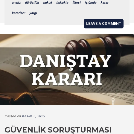
analiz
dürüstlük
hukuk
hukukta
İlkesi
işığında
karar
kararları:
yargı
LEAVE A COMMENT
Posted on
Kasım 3, 2025
GÜVENLIK SORUŞTURMASI