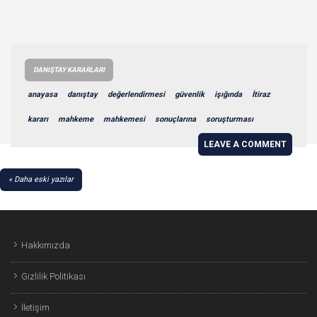
DANIŞTAY KARARLARI
anayasa
danıştay
değerlendirmesi
güvenlik
işığında
İtiraz
kararı
mahkeme
mahkemesi
sonuçlarına
soruşturması
LEAVE A COMMENT
YAZI
Daha eski yazılar
GEZINMESI
Hakkımızda
Gizlilik Politikası
İletişim