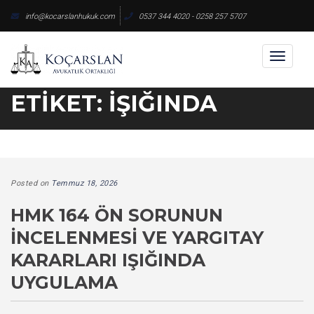
Skip
info@kocarslanhukuk.com
0537 344 4020 - 0258 257 5707
to
content
Toggl
naviga
ETIKET:
IŞIĞINDA
Posted on
Temmuz 18, 2026
HMK 164 ÖN SORUNUN
İNCELENMESI VE YARGITAY
KARARLARI IŞIĞINDA
UYGULAMA