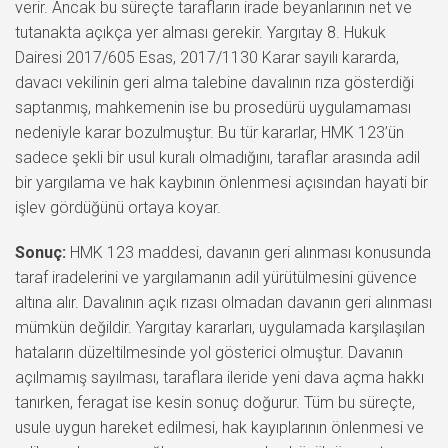
verir. Ancak bu süreçte tarafların irade beyanlarının net ve
tutanakta açıkça yer alması gerekir. Yargıtay 8. Hukuk
Dairesi 2017/605 Esas, 2017/1130 Karar sayılı kararda,
davacı vekilinin geri alma talebine davalının rıza gösterdiği
saptanmış, mahkemenin ise bu prosedürü uygulamaması
nedeniyle karar bozulmuştur. Bu tür kararlar, HMK 123’ün
sadece şekli bir usul kuralı olmadığını, taraflar arasında adil
bir yargılama ve hak kaybının önlenmesi açısından hayati bir
işlev gördüğünü ortaya koyar.
Sonuç:
HMK 123 maddesi, davanın geri alınması konusunda
taraf iradelerini ve yargılamanın adil yürütülmesini güvence
altına alır. Davalının açık rızası olmadan davanın geri alınması
mümkün değildir. Yargıtay kararları, uygulamada karşılaşılan
hataların düzeltilmesinde yol gösterici olmuştur. Davanın
açılmamış sayılması, taraflara ileride yeni dava açma hakkı
tanırken, feragat ise kesin sonuç doğurur. Tüm bu süreçte,
usule uygun hareket edilmesi, hak kayıplarının önlenmesi ve