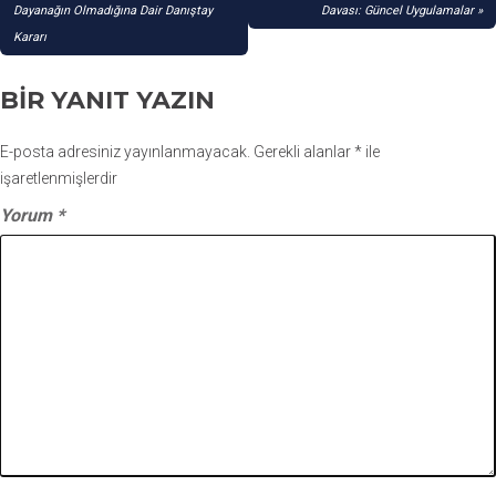
GEZINMESI
Dayanağın Olmadığına Dair Danıştay
Davası: Güncel Uygulamalar
Kararı
BIR YANIT YAZIN
E-posta adresiniz yayınlanmayacak.
Gerekli alanlar
*
ile
işaretlenmişlerdir
Yorum
*