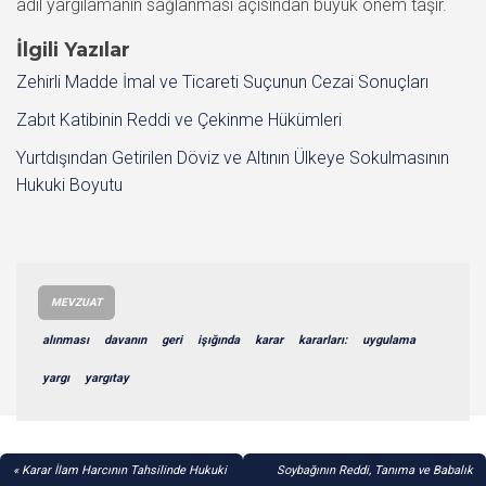
adil yargılamanın sağlanması açısından büyük önem taşır.
İlgili Yazılar
Zehirli Madde İmal ve Ticareti Suçunun Cezai Sonuçları
Zabıt Katibinin Reddi ve Çekinme Hükümleri
Yurtdışından Getirilen Döviz ve Altının Ülkeye Sokulmasının
Hukuki Boyutu
MEVZUAT
alınması
davanın
geri
işığında
karar
kararları:
uygulama
yargı
yargıtay
YAZI
Karar İlam Harcının Tahsilinde Hukuki
Soybağının Reddi, Tanıma ve Babalık