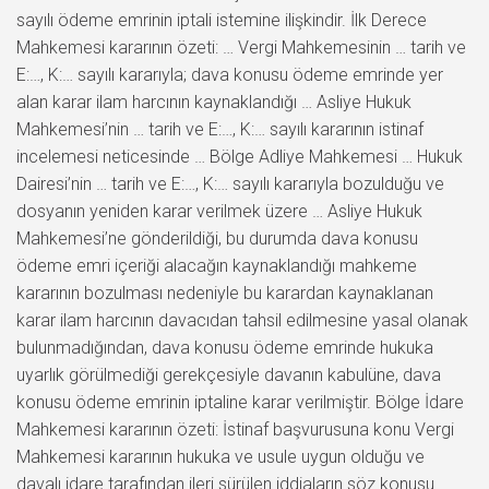
sayılı ödeme emrinin iptali istemine ilişkindir. İlk Derece
Mahkemesi kararının özeti: … Vergi Mahkemesinin … tarih ve
E:…, K:… sayılı kararıyla; dava konusu ödeme emrinde yer
alan karar ilam harcının kaynaklandığı … Asliye Hukuk
Mahkemesi’nin … tarih ve E:…, K:… sayılı kararının istinaf
incelemesi neticesinde … Bölge Adliye Mahkemesi … Hukuk
Dairesi’nin … tarih ve E:…, K:… sayılı kararıyla bozulduğu ve
dosyanın yeniden karar verilmek üzere … Asliye Hukuk
Mahkemesi’ne gönderildiği, bu durumda dava konusu
ödeme emri içeriği alacağın kaynaklandığı mahkeme
kararının bozulması nedeniyle bu karardan kaynaklanan
karar ilam harcının davacıdan tahsil edilmesine yasal olanak
bulunmadığından, dava konusu ödeme emrinde hukuka
uyarlık görülmediği gerekçesiyle davanın kabulüne, dava
konusu ödeme emrinin iptaline karar verilmiştir. Bölge İdare
Mahkemesi kararının özeti: İstinaf başvurusuna konu Vergi
Mahkemesi kararının hukuka ve usule uygun olduğu ve
davalı idare tarafından ileri sürülen iddiaların söz konusu