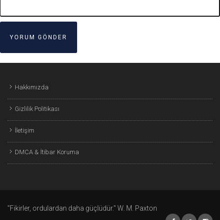
Hakkımızda
Gizlilik Politikası
İletişim
DMCA & İtibar Koruma
"Fikirler, ordulardan daha güçlüdür." W. M. Paxton