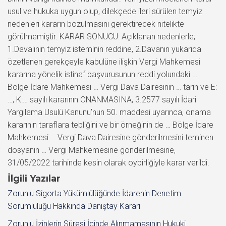
usul ve hukuka uygun olup, dilekçede ileri sürülen temyiz
nedenleri kararın bozulmasını gerektirecek nitelikte
görülmemiştir. KARAR SONUCU: Açıklanan nedenlerle;
1.Davalının temyiz isteminin reddine, 2.Davanın yukarıda
özetlenen gerekçeyle kabulüne ilişkin Vergi Mahkemesi
kararına yönelik istinaf başvurusunun reddi yolundaki …
Bölge İdare Mahkemesi … Vergi Dava Dairesinin … tarih ve E:
…, K:… sayılı kararının ONANMASINA, 3.2577 sayılı İdari
Yargılama Usulü Kanunu’nun 50. maddesi uyarınca, onama
kararının taraflara tebliğini ve bir örneğinin de … Bölge İdare
Mahkemesi … Vergi Dava Dairesine gönderilmesini teminen
dosyanın … Vergi Mahkemesine gönderilmesine,
31/05/2022 tarihinde kesin olarak oybirliğiyle karar verildi.
İlgili Yazılar
Zorunlu Sigorta Yükümlülüğünde İdarenin Denetim
Sorumluluğu Hakkında Danıştay Kararı
Zorunlu İzinlerin Süresi İçinde Alınmamasının Hukuki