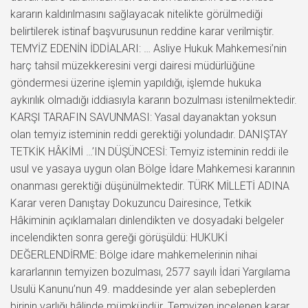
kararın kaldırılmasını sağlayacak nitelikte görülmediği
belirtilerek istinaf başvurusunun reddine karar verilmiştir.
TEMYİZ EDENİN İDDİALARI: … Asliye Hukuk Mahkemesi’nin
harç tahsil müzekkeresini vergi dairesi müdürlüğüne
göndermesi üzerine işlemin yapıldığı, işlemde hukuka
aykırılık olmadığı iddiasıyla kararın bozulması istenilmektedir.
KARŞI TARAFIN SAVUNMASI: Yasal dayanaktan yoksun
olan temyiz isteminin reddi gerektiği yolundadır. DANIŞTAY
TETKİK HÂKİMİ …’IN DÜŞÜNCESİ: Temyiz isteminin reddi ile
usul ve yasaya uygun olan Bölge İdare Mahkemesi kararının
onanması gerektiği düşünülmektedir. TÜRK MİLLETİ ADINA
Karar veren Danıştay Dokuzuncu Dairesince, Tetkik
Hâkiminin açıklamaları dinlendikten ve dosyadaki belgeler
incelendikten sonra gereği görüşüldü: HUKUKİ
DEĞERLENDİRME: Bölge idare mahkemelerinin nihai
kararlarının temyizen bozulması, 2577 sayılı İdari Yargılama
Usulü Kanunu’nun 49. maddesinde yer alan sebeplerden
birinin varlığı hâlinde mümkündür. Temyizen incelenen karar