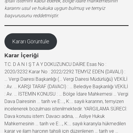
iptali istemini kabul ederek, bölge idare mahkemesinin
kararını usul ve hukuka uygun bulmuş ve temyiz
başvurusunu reddetmiştir.
Kararı Görüntüle
Karar İçeriği
T.C. D A N I Ş T A Y DOKUZUNCU DAİRE Esas No :
2020/3232 Karar No : 2022/2292 TEMYİZ EDEN (DAVALI) :
… Vergi Dairesi Başkanlığı (… Vergi Dairesi Müdürlüğü) VEKİLİ
: Av. … KARŞI TARAF (DAVACI) : … Belediye Başkanlığı VEKİLİ
: Av. … İSTEMİN KONUSU : … Bölge İdare Mahkemesi … Vergi
Dava Dairesinin … tarih ve E:…, K:… sayılı kararının, temyizen
incelenerek bozulması istenilmektedir. YARGILAMA SÜRECİ:
Dava konusu istem: Davacı adına, … Asliye Hukuk
Mahkemesinin … tarih ve E:…, K:… sayılı kararıyla hükmedilen
karar ve ilam harcının tahsili için düzenlenen … tarih ve …