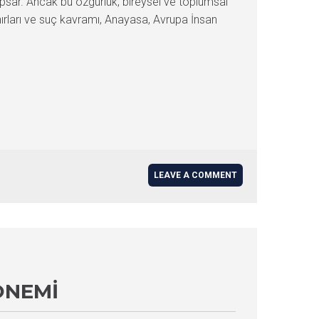
apsar. Ancak bu özgürlük, bireysel ve toplumsal
sınırları ve suç kavramı, Anayasa, Avrupa İnsan
LEAVE A COMMENT
ÖNEMI