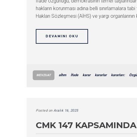
İfade özgürlüğü, demokrasinin temel taşlarından 
hakların korunması adına belli sınırlamalara tabi 
Hakları Sözleşmesi (AİHS) ve yargı organlarının k
DEVAMINI OKU
aİhm
İfade
karar
kararlar
kararları:
Özgü
MEVZUAT
Posted on
Aralık 16, 2025
CMK 147 KAPSAMINDA