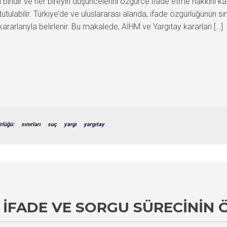
biridir ve her bireyin düşüncelerini özgürce ifade etme hakkını k
tutulabilir. Türkiye’de ve uluslararası alanda, ifade özgürlüğünün 
ararlarıyla belirlenir. Bu makalede, AİHM ve Yargıtay kararları […]
rlüğü:
sınırları
suç
yargı
yargıtay
 İFADE VE SORGU SÜRECININ 