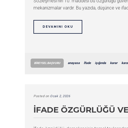
Sözleşmesi’nin 10. maddesi bu özgürlüğü güvence 
mekanizmalar vardır. Bu yazıda, düşünce ve ifade 
DEVAMINI OKU
anayasa
İfade
işığında
karar
kara
BIREYSEL BAŞVURU
Posted on
Ocak 2, 2026
İFADE ÖZGÜRLÜĞÜ VE 