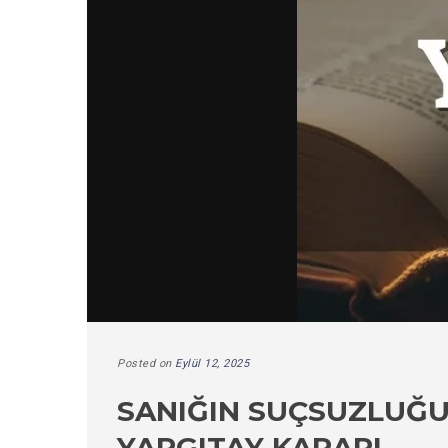
Posted on
Eylül 12, 2025
SANIĞIN SUÇSUZLUĞU
YARGITAY KARARI