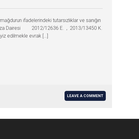
ğdurun ifadelerindeki tutarsızlıklar ve sanığın
 3. Ceza Dairesi 2012/12636 E. , 2013/13450 K.
z edilmekle evrak […]
LEAVE A COMMENT