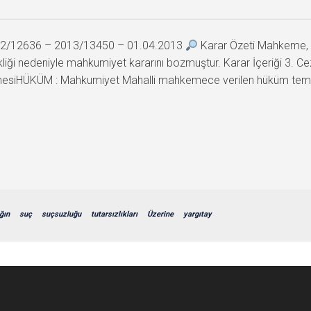
2012/12636 – 2013/13450 – 01.04.2013
Karar Özeti Mahkeme, ma
sikliği nedeniyle mahkumiyet kararını bozmuştur. Karar İçeriği
esiHÜKÜM : Mahkumiyet Mahalli mahkemece verilen hüküm temyi
ğın
suç
suçsuzluğu
tutarsızlıkları
Üzerine
yargıtay