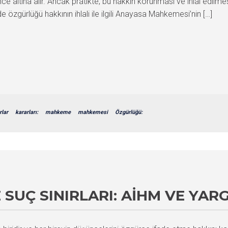
altına alır. Ancak pratikte, bu hakkın korunması ve ihlal edilmes
özgürlüğü hakkının ihlali ile ilgili Anayasa Mahkemesi’nin […]
rlar
kararları:
mahkeme
mahkemesi
Özgürlüğü:
SUÇ SINIRLARI: AİHM VE YAR