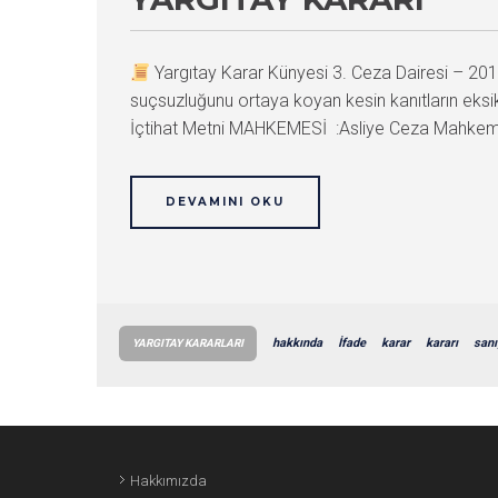
Yargıtay Karar Künyesi 3. Ceza Dairesi – 
suçsuzluğunu ortaya koyan kesin kanıtların ek
İçtihat Metni MAHKEMESİ :Asliye Ceza Mahkem
DEVAMINI OKU
hakkında
İfade
karar
kararı
sanı
YARGITAY KARARLARI
Hakkımızda