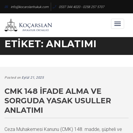
Skip
info@kocarslanhukuk.com
0537 344 4020 - 0258 257 5707
to
content
Toggl
naviga
ETIKET:
ANLATIMI
Posted on
Eylül 21, 2025
CMK 148 İFADE ALMA VE
SORGUDA YASAK USULLER
ANLATIMI
Ceza Muhakemesi Kanunu (CMK) 148. madde, şüpheli ve