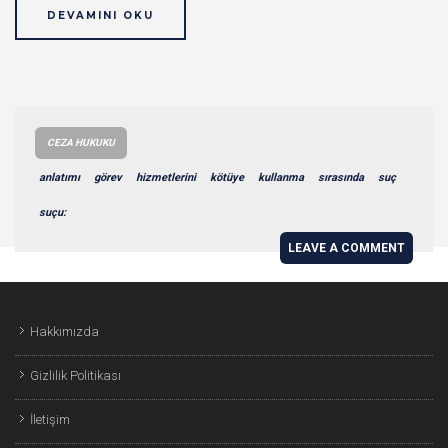
DEVAMINI OKU
CEZA HUKUKU
anlatımı
görev
hizmetlerini
kötüye
kullanma
sırasında
suç
suçu:
LEAVE A COMMENT
Hakkımızda
Gizlilik Politikası
İletişim