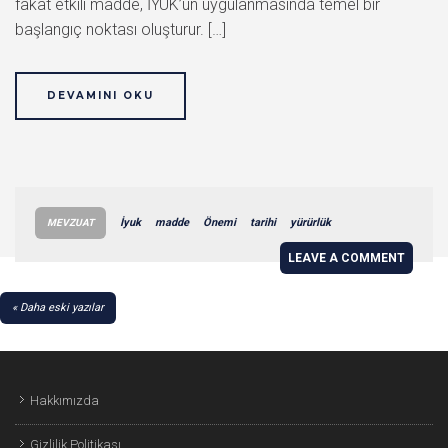
fakat etkili madde, İYUK’un uygulanmasında temel bir
başlangıç noktası oluşturur. […]
DEVAMINI OKU
İyuk
madde
Önemi
tarihi
yürürlük
MEVZUAT
LEAVE A COMMENT
YAZI
Daha eski yazılar
GEZINMESI
Hakkımızda
Gizlilik Politikası