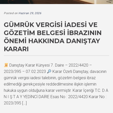
Posted on
Haziran 29, 2026
GÜMRÜK VERGISI İADESI VE
GÖZETIM BELGESI İBRAZININ
ÖNEMI HAKKINDA DANIŞTAY
KARARI
Danıştay Karar Künyesi 7. Daire – 2022/4420 –
2023/395 – 07.02.2023
Karar Özeti Danıştay, davacının
gümrük vergisi iadesi talebinin, gözetim belgesi ibraz
edilmediği gerekçesiyle reddedilmesine ilişkin işlemin
hukuka uygun olduğuna karar vermiştir. Karar İçeriği T.C. D A
N I Ş T A Y YEDİNCİ DAİRE Esas No : 2022/4420 Karar No :
2023/395 […]