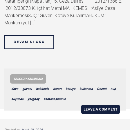
Karar İçeriği (Kapatılan)15. Ceza Dairesi 2012/1388 E. ,
2012/33073 K. İçtihat Metni MAHKEMESİ :Asliye Ceza
MahkemesiSUÇ : Güveni Kötüye KullanmaHÜKÜM :
Mahkumiyet […]
DEVAMINI OKU
YARGITAY KARARLARI
dava
güveni
hakkında
kararı
kötüye
kullanma
Önemi
suç
suçunda
yargıtay
zamanaşımının
LEAVE A COMMENT
Posted on
Mart 10, 2026