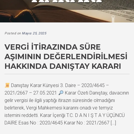
Posted on
Mayıs 25, 2025
VERGI İTIRAZINDA SÜRE
AŞIMININ DEĞERLENDIRILMESI
HAKKINDA DANIŞTAY KARARI
Danıştay Karar Künyesi 3. Daire – 2020/4645 –
2021/2667 – 27.05.2021
Karar Özeti Danıştay, davacının
gelir vergisi ile ilgili yaptığı itirazın süresinde olmadığını
belirterek, Vergi Mahkemesi kararını onadı ve temyiz
istemini reddetti. Karar İçeriği T.C. D A N I Ş T A Y ÜÇÜNCÜ
DAİRE Esas No : 2020/4645 Karar No : 2021/2667 […]