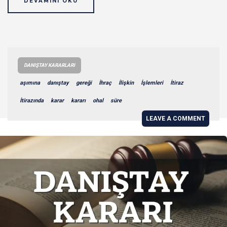
DEVAMINI OKU
DANIŞTAY KARARLARI
aşımına
danıştay
gereği
İhraç
İlişkin
İşlemleri
İtiraz
İtirazında
karar
kararı
ohal
süre
LEAVE A COMMENT