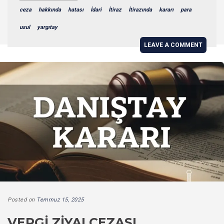
ceza
hakkında
hatası
İdari
İtiraz
İtirazında
kararı
para
usul
yargıtay
LEAVE A COMMENT
Posted on
Temmuz 15, 2025
VERGI ZIYAI CEZASI