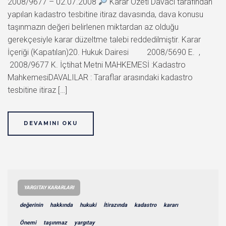
2008/9677 – 02.07.2008
Karar Özeti Davacı tarafından
yapılan kadastro tesbitine itiraz davasında, dava konusu
taşınmazın değeri belirlenen miktardan az olduğu
gerekçesiyle karar düzeltme talebi reddedilmiştir. Karar
İçeriği (Kapatılan)20. Hukuk Dairesi 2008/5690 E. ,
2008/9677 K. İçtihat Metni MAHKEMESİ :Kadastro
MahkemesiDAVALILAR : Taraflar arasındaki kadastro
tesbitine itiraz […]
DEVAMINI OKU
YARGITAY KARARLARI
değerinin
hakkında
hukuki
İtirazında
kadastro
kararı
Önemi
taşınmaz
yargıtay