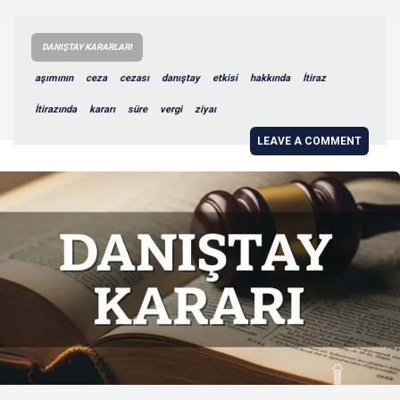
DANIŞTAY KARARLARI
aşımının
ceza
cezası
danıştay
etkisi
hakkında
İtiraz
İtirazında
kararı
süre
vergi
ziyaı
LEAVE A COMMENT