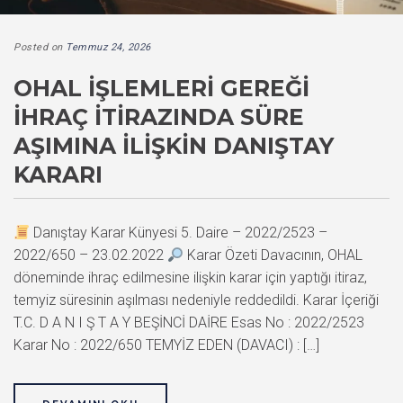
Posted on
Temmuz 24, 2026
OHAL İŞLEMLERI GEREĞI
İHRAÇ İTIRAZINDA SÜRE
AŞIMINA İLIŞKIN DANIŞTAY
KARARI
Danıştay Karar Künyesi 5. Daire – 2022/2523 –
2022/650 – 23.02.2022
Karar Özeti Davacının, OHAL
döneminde ihraç edilmesine ilişkin karar için yaptığı itiraz,
temyiz süresinin aşılması nedeniyle reddedildi. Karar İçeriği
T.C. D A N I Ş T A Y BEŞİNCİ DAİRE Esas No : 2022/2523
Karar No : 2022/650 TEMYİZ EDEN (DAVACI) : […]