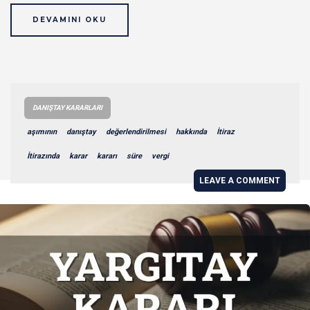
DEVAMINI OKU
DANIŞTAY KARARLARI
aşımının
danıştay
değerlendirilmesi
hakkında
İtiraz
İtirazında
karar
kararı
süre
vergi
LEAVE A COMMENT