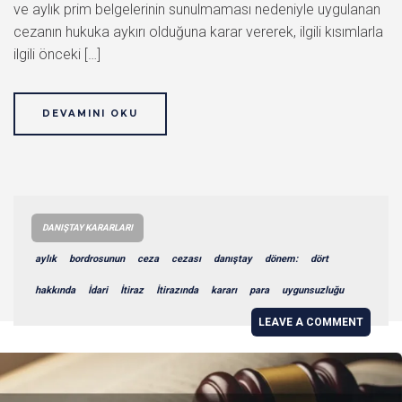
ve aylık prim belgelerinin sunulmaması nedeniyle uygulanan
cezanın hukuka aykırı olduğuna karar vererek, ilgili kısımlarla
ilgili önceki […]
DEVAMINI OKU
DANIŞTAY KARARLARI
aylık
bordrosunun
ceza
cezası
danıştay
dönem:
dört
hakkında
İdari
İtiraz
İtirazında
kararı
para
uygunsuzluğu
LEAVE A COMMENT