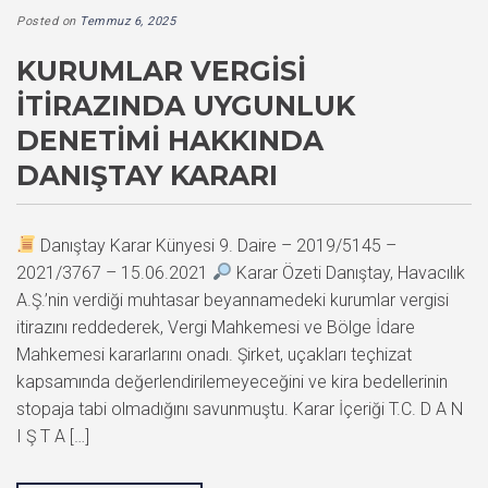
Posted on
Temmuz 6, 2025
KURUMLAR VERGISI
İTIRAZINDA UYGUNLUK
DENETIMI HAKKINDA
DANIŞTAY KARARI
Danıştay Karar Künyesi 9. Daire – 2019/5145 –
2021/3767 – 15.06.2021
Karar Özeti Danıştay, Havacılık
A.Ş.’nin verdiği muhtasar beyannamedeki kurumlar vergisi
itirazını reddederek, Vergi Mahkemesi ve Bölge İdare
Mahkemesi kararlarını onadı. Şirket, uçakları teçhizat
kapsamında değerlendirilemeyeceğini ve kira bedellerinin
stopaja tabi olmadığını savunmuştu. Karar İçeriği T.C. D A N
I Ş T A […]