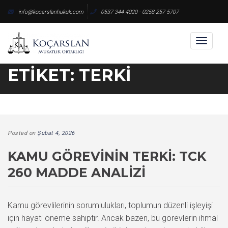
Skip
info@kocarslanhukuk.com
0537 344 4020 - 0258 257 5707
to
content
Toggl
naviga
ETIKET:
TERKI
Posted on
Şubat 4, 2026
KAMU GÖREVININ TERKI: TCK
260 MADDE ANALIZI
Kamu görevlilerinin sorumlulukları, toplumun düzenli işleyişi
için hayati öneme sahiptir. Ancak bazen, bu görevlerin ihmal