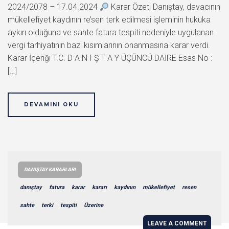
2024/2078 – 17.04.2024
Karar Özeti Danıştay, davacının
mükellefiyet kaydının re’sen terk edilmesi işleminin hukuka
aykırı olduğuna ve sahte fatura tespiti nedeniyle uygulanan
vergi tarhiyatının bazı kısımlarının onanmasına karar verdi.
Karar İçeriği T.C. D A N I Ş T A Y ÜÇÜNCÜ DAİRE Esas No :
[…]
DEVAMINI OKU
DANIŞTAY KARARLARI
danıştay
fatura
karar
kararı
kaydının
mükellefiyet
resen
sahte
terki
tespiti
Üzerine
LEAVE A COMMENT