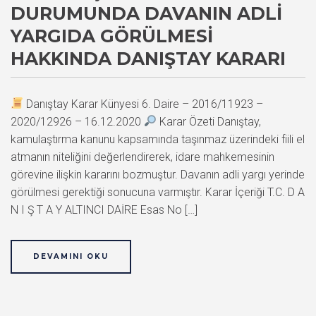
DURUMUNDA DAVANIN ADLI
YARGIDA GÖRÜLMESI
HAKKINDA DANIŞTAY KARARI
Danıştay Karar Künyesi 6. Daire – 2016/11923 –
2020/12926 – 16.12.2020
Karar Özeti Danıştay,
kamulaştırma kanunu kapsamında taşınmaz üzerindeki fiili el
atmanın niteliğini değerlendirerek, idare mahkemesinin
görevine ilişkin kararını bozmuştur. Davanın adli yargı yerinde
görülmesi gerektiği sonucuna varmıştır. Karar İçeriği T.C. D A
N I Ş T A Y ALTINCI DAİRE Esas No […]
DEVAMINI OKU