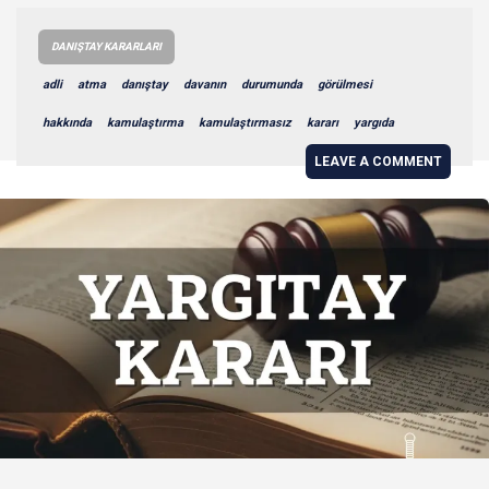
DANIŞTAY KARARLARI
adli
atma
danıştay
davanın
durumunda
görülmesi
hakkında
kamulaştırma
kamulaştırmasız
kararı
yargıda
LEAVE A COMMENT