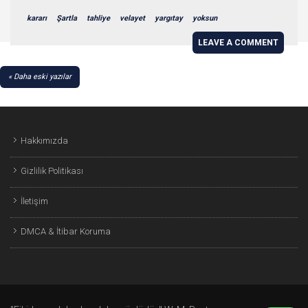
kararı
Şartla
tahliye
velayet
yargıtay
yoksun
LEAVE A COMMENT
YAZI
Daha eski yazılar
GEZINMESI
Hakkımızda
Gizlilik Politikası
İletişim
DMCA & İtibar Koruma