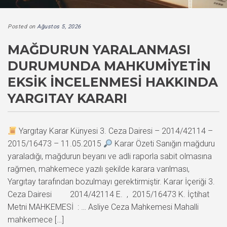
Posted on
Ağustos 5, 2026
MAĞDURUN YARALANMASI
DURUMUNDA MAHKUMIYETIN
EKSIK İNCELENMESI HAKKINDA
YARGITAY KARARI
Yargıtay Karar Künyesi 3. Ceza Dairesi – 2014/42114 –
2015/16473 – 11.05.2015
Karar Özeti Sanığın mağduru
yaraladığı, mağdurun beyanı ve adli raporla sabit olmasına
rağmen, mahkemece yazılı şekilde karara varılması,
Yargıtay tarafından bozulmayı gerektirmiştir. Karar İçeriği 3.
Ceza Dairesi 2014/42114 E. , 2015/16473 K. İçtihat
Metni MAHKEMESİ : … Asliye Ceza Mahkemesi Mahalli
mahkemece […]