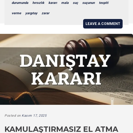
durumunda
hırsızlık
kararı
mala
suç
suçunun
tespiti
verme
yargıtay
zarar
LEAVE A COMMENT
Posted on
Kasım 17, 2025
KAMULAŞTIRMASIZ EL ATMA