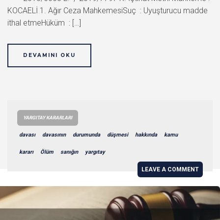
KOCAELİ 1. Ağır Ceza MahkemesiSuç : Uyuşturucu madde
ithal etmeHüküm : […]
DEVAMINI OKU
YARGITAY KARARLARI
davası
davasının
durumunda
düşmesi
hakkında
kamu
kararı
Ölüm
sanığın
yargıtay
LEAVE A COMMENT