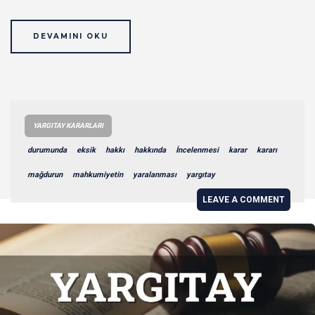
DEVAMINI OKU
YARGITAY KARARLARI
durumunda
eksik
hakkı
hakkında
İncelenmesi
karar
kararı
mağdurun
mahkumiyetin
yaralanması
yargıtay
LEAVE A COMMENT