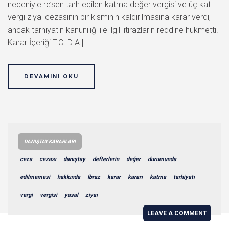
nedeniyle re’sen tarh edilen katma değer vergisi ve üç kat
vergi ziyaı cezasının bir kısmının kaldırılmasına karar verdi,
ancak tarhiyatın kanuniliği ile ilgili itirazların reddine hükmetti.
Karar İçeriği T.C. D A […]
DEVAMINI OKU
DANIŞTAY KARARLARI
ceza
cezası
danıştay
defterlerin
değer
durumunda
edilmemesi
hakkında
İbraz
karar
kararı
katma
tarhiyatı
vergi
vergisi
yasal
ziyaı
LEAVE A COMMENT