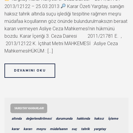
2013/12122 – 25.03.2013
Karar Özeti Yargıtay, sanığın
haksız tahrik altında suçu işlediği tespitine rağmen meşru
müdafaa koşullarının göz önünde bulundurulmaksızın beraat
kararı vermeyen Asliye Ceza Mahkemesi’nin hükmünü
bozdu. Karar İçeriği 3. Ceza Dairesi 2011/21781 E. ,
2013/12122 K. İçtihat Metni MAHKEMESİ :Asliye Ceza
MahkemesiHÜKÜM : […]
DEVAMINI OKU
YARGITAY KARARLARI
altında
değerlendirilmesi
durumunda
hakkında
haksız
İşleme
karar
kararı
meşru
müdafaanın
suç
tahrik
yargıtay