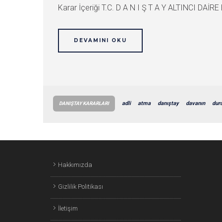
Karar İçeriği T.C. D A N I Ş T A Y ALTINCI DAİRE
DEVAMINI OKU
adli
atma
danıştay
davanın
dur
DANIŞTAY KARARLARI
Hakkımızda
Gizlilik Politikası
İletişim