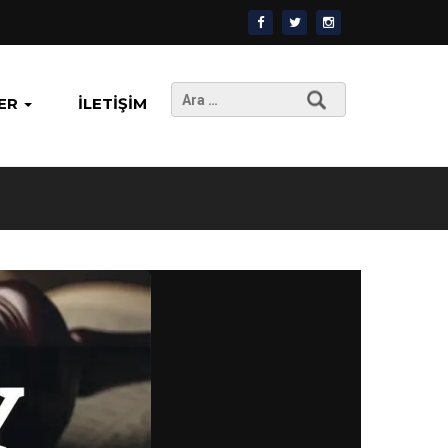
Arama:
ER
İLETIŞIM