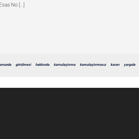
 Esas No […]
umunda
görülmesi
hakkında
kamulaştırma
kamulaştırmasız
kararı
yargıda