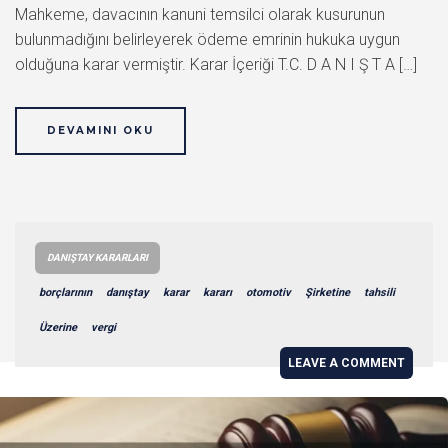
Mahkeme, davacının kanuni temsilci olarak kusurunun
bulunmadığını belirleyerek ödeme emrinin hukuka uygun
olduğuna karar vermiştir. Karar İçeriği T.C. D A N I Ş T A […]
DEVAMINI OKU
DANIŞTAY KARARLARI
borçlarının
danıştay
karar
kararı
otomotiv
Şirketine
tahsili
Üzerine
vergi
LEAVE A COMMENT