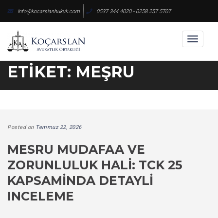
Skip
info@kocarslanhukuk.com
0537 344 4020 - 0258 257 5707
to
content
Toggl
naviga
ETIKET:
MEŞRU
Posted on
Temmuz 22, 2026
MESRU MUDAFAA VE
ZORUNLULUK HALI: TCK 25
KAPSAMINDA DETAYLI
INCELEME