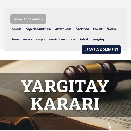
YARGITAY KARARLARI
altında
değerlendirilmesi
durumunda
hakkında
haksız
İşleme
karar
kararı
meşru
müdafaanın
suç
tahrik
yargıtay
LEAVE A COMMENT