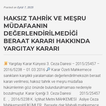
Posted on
Eylül 7, 2025
HAKSIZ TAHRIK VE MEŞRU
MÜDAFAANIN
DEĞERLENDIRILMEDIĞI
BERAAT KARARI HAKKINDA
YARGITAY KARARI
Yargıtay Karar Künyesi 3. Ceza Dairesi – 2015/25457 –
2016/5238 – 01.03.2016
Karar Özeti Mahkemece
sanıkların karşılıklı yaralamaları değerlendirilmeksizin beraat
kararı verilmesi, haksız tahrik ve meşru müdafaa
hükümlerinin göz önünde bulundurulmaması nedeniyle
bozulmuştur. Karar İçeriği 3. Ceza Dairesi 2015/25457
E. , 2016/5238 K. İçtihat Metni MAHKEMESİ :Asliye Ceza
MahkemesiHÜKÜMLER : Beraate dair Mahalli mahkemece