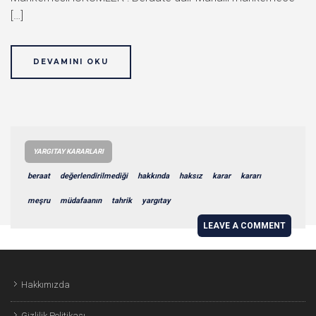
[…]
DEVAMINI OKU
YARGITAY KARARLARI
beraat
değerlendirilmediği
hakkında
haksız
karar
kararı
meşru
müdafaanın
tahrik
yargıtay
LEAVE A COMMENT
Hakkımızda
Gizlilik Politikası