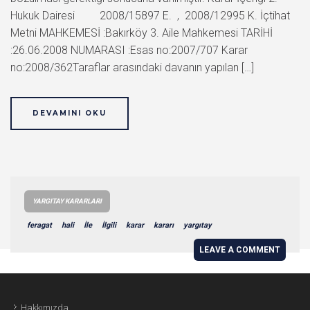
Hukuk Dairesi 2008/15897 E. , 2008/12995 K. İçtihat
Metni MAHKEMESİ :Bakırköy 3. Aile Mahkemesi TARİHİ
:26.06.2008 NUMARASI :Esas no:2007/707 Karar
no:2008/362Taraflar arasındaki davanın yapılan […]
DEVAMINI OKU
YARGITAY KARARLARI
feragat
hali
İle
İlgili
karar
kararı
yargıtay
LEAVE A COMMENT
Hakkımızda