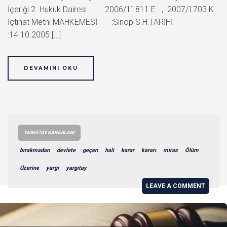
İçeriği 2. Hukuk Dairesi 2006/11811 E. , 2007/1703 K.
İçtihat Metni MAHKEMESİ :Sinop S.H.TARİHİ
:14.10.2005 […]
DEVAMINI OKU
YARGITAY KARARLARI
bırakmadan
devlete
geçen
hali
karar
kararı
miras
Ölüm
Üzerine
yargı
yargıtay
LEAVE A COMMENT