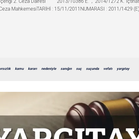
ar İçeriği 2. Ceza Dairesi 2013/10386 E. , 2014/1272 K. İçtiha
 Ceza MahkemesiTARİHİ : 15/11/2011NUMARASI : 2011/1429 (E)
ırsızlık
kamu
kararı
nedeniyle
sanığın
suç
suçunda
vefatı
yargıtay