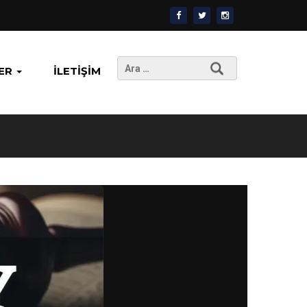
Arama:
ER
İLETIŞIM