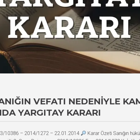
ANIĞIN VEFATI NEDENIYLE KA
DA YARGITAY KARARI
2013/10386 – 2014/1272 – 22.01.2014
Karar Özeti Sanığın hük