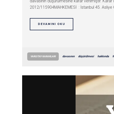
davasının düşürülmesine karar verilmiştir. Kar
2012/115904MAHKEMESİ : İstanbul 45. Asliye
DEVAMINI OKU
davasının
düşürülmesi
hakkında
h
YARGITAY KARARLARI