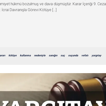
umiyet hükmü bozulmuş ve dava düşmüştür. Karar İçeriği 9. Ce
crai Davranışla Görevi Kötüye […]
ararı
kötüye
kullanma
nedeniyle
sanığın
suç
suçunda
vefatı
yargıtay