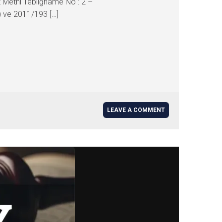
t Metni Tebliğname No : 2 –
 ve 2011/193 […]
LEAVE A COMMENT