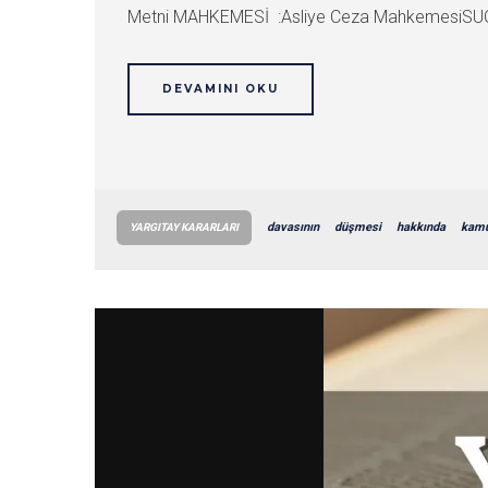
Metni MAHKEMESİ :Asliye Ceza MahkemesiSUÇ :
DEVAMINI OKU
davasının
düşmesi
hakkında
kam
YARGITAY KARARLARI