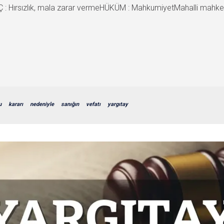
 Hırsızlık, mala zarar vermeHÜKÜM : MahkumiyetMahalli mahkem
u
kararı
nedeniyle
sanığın
vefatı
yargıtay