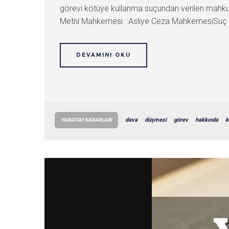
görevi kötüye kullanma suçundan verilen mahk
Metni Mahkemesi :Asliye Ceza MahkemesiSuç : İ
DEVAMINI OKU
dava
düşmesi
görev
hakkında
k
YARGITAY KARARLARI