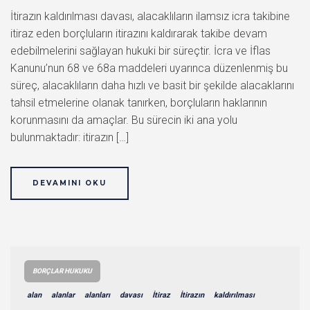
İtirazın kaldırılması davası, alacaklıların ilamsız icra takibine
itiraz eden borçluların itirazını kaldırarak takibe devam
edebilmelerini sağlayan hukuki bir süreçtir. İcra ve İflas
Kanunu’nun 68 ve 68a maddeleri uyarınca düzenlenmiş bu
süreç, alacaklıların daha hızlı ve basit bir şekilde alacaklarını
tahsil etmelerine olanak tanırken, borçluların haklarının
korunmasını da amaçlar. Bu sürecin iki ana yolu
bulunmaktadır: itirazın […]
DEVAMINI OKU
BORÇLAR HUKUKU
alan
alanlar
alanları
davası
İtiraz
İtirazın
kaldırılması