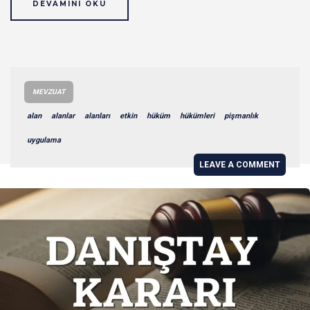
DEVAMINI OKU
MEVZUAT
alan
alanlar
alanları
etkin
hüküm
hükümleri
pişmanlık
uygulama
LEAVE A COMMENT