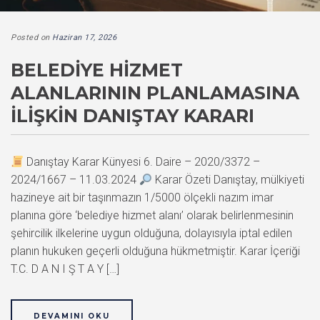
Posted on
Haziran 17, 2026
BELEDIYE HIZMET
ALANLARININ PLANLAMASINA
İLIŞKIN DANIŞTAY KARARI
Danıştay Karar Künyesi 6. Daire – 2020/3372 –
2024/1667 – 11.03.2024
Karar Özeti Danıştay, mülkiyeti
hazineye ait bir taşınmazın 1/5000 ölçekli nazım imar
planına göre ‘belediye hizmet alanı’ olarak belirlenmesinin
şehircilik ilkelerine uygun olduğuna, dolayısıyla iptal edilen
planın hukuken geçerli olduğuna hükmetmiştir. Karar İçeriği
T.C. D A N I Ş T A Y […]
DEVAMINI OKU