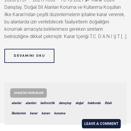
Danıştay, ‘Doğal Sit Alanları Koruma ve Kullanma Koşulları
İlke Kararı’ndan çeşitli düzenlemelerin iptaline karar vererek,
bu alanlarda izin verilebilecek faaliyetlerin doğallığını
korumak amacıyla belirlenmesi gereken sınırların
belirsizliğine dikkat çekmiştir. Karar İçeriği T.C. D A N I Ş T […]
DEVAMINI OKU
DANIŞTAY KARARLARI
alanlar
alanları
belirsizlik
danıştay
doğal
hakkında
İhlali
İlkelerinin
karar
kararı
koruma
LEAVE A COMMENT