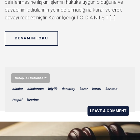
belirlenmesine ilişkin işlemin hukuka uygun olduğuna ve
davacının iddialarının yerinde olmadığına karar vererek
davayı reddetmiştir. Karar İçeriği T.C. D A N I Ş T […]
DEVAMINI OKU
DANIŞTAY KARARLARI
alanlar
alanlarının
büyük
danıştay
karar
kararı
koruma
tespiti
Üzerine
LEAVE A COMMENT