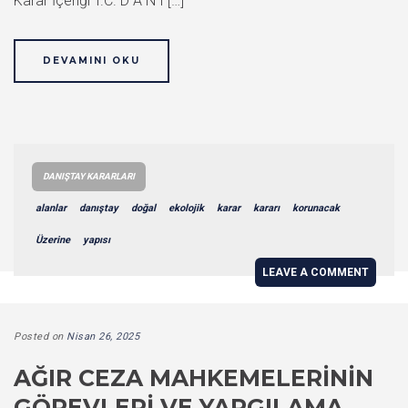
Karar İçeriği T.C. D A N I […]
DEVAMINI OKU
DANIŞTAY KARARLARI
alanlar
danıştay
doğal
ekolojik
karar
kararı
korunacak
Üzerine
yapısı
LEAVE A COMMENT
Posted on
Nisan 26, 2025
AĞIR CEZA MAHKEMELERININ
GÖREVLERI VE YARGILAMA