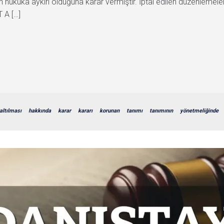
in hukuka aykırı olduğuna karar vermiştir. İptal edilen düzenlemel
T A […]
altılması
hakkında
karar
kararı
korunan
tanımı
tanımının
yönetmeliğinde