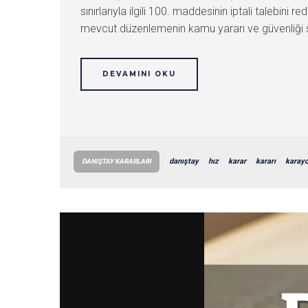
sınırlarıyla ilgili 100. maddesinin iptali talebini re
mevcut düzenlemenin kamu yararı ve güvenliği sağ
DEVAMINI OKU
danıştay
hız
karar
kararı
karayo
DANIŞTAY KARARLARI