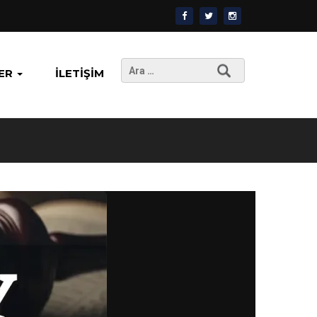
Arama:
ER
İLETIŞIM