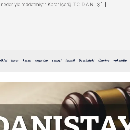
edeniyle reddetmiştir. Karar İçeriği T.C. D A N I Ş […]
etkisi
karar
kararı
organize
sanayi
temsil
Üzerindeki
Üzerine
vekaletle