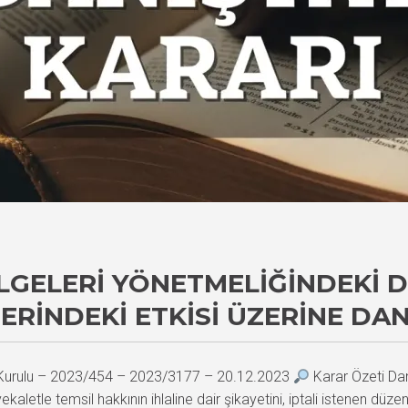
GELERI YÖNETMELIĞINDEKI D
ERINDEKI ETKISI ÜZERINE DA
i Kurulu – 2023/454 – 2023/3177 – 20.12.2023
Karar Özeti Dan
aletle temsil hakkının ihlaline dair şikayetini, iptali istenen düz