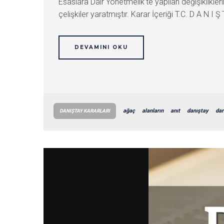
Esaslara Dair Yönetmelik’te yapılan değişiklikler
çelişkiler yaratmıştır. Karar İçeriği T.C. D A N I Ş 
DEVAMINI OKU
ağaç
alanların
anıt
danıştay
dar
DANIŞTAY KARARLARI