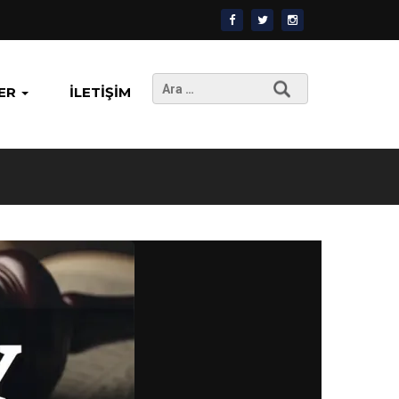
Arama:
ER
İLETIŞIM