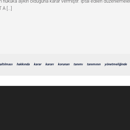
in hukuka aykırı olduğuna karar vermiştir. İptal edilen düzenlemel
T A […]
altılması
hakkında
karar
kararı
korunan
tanımı
tanımının
yönetmeliğinde