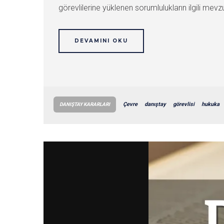
görevlilerine yüklenen sorumlulukların ilgili mevz
DEVAMINI OKU
Çevre
danıştay
görevlisi
hukuka
DANIŞTAY KARARLARI