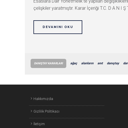
Esaslara Dair Yönetmelik’te yapılan değişiklikler
çelişkiler yaratmıştır. Karar İçeriği T.C. D A N I Ş 
DEVAMINI OKU
ağaç
alanların
anıt
danıştay
dar
DANIŞTAY KARARLARI
Hakkımızda
Gizlilik Politikası
İletişim