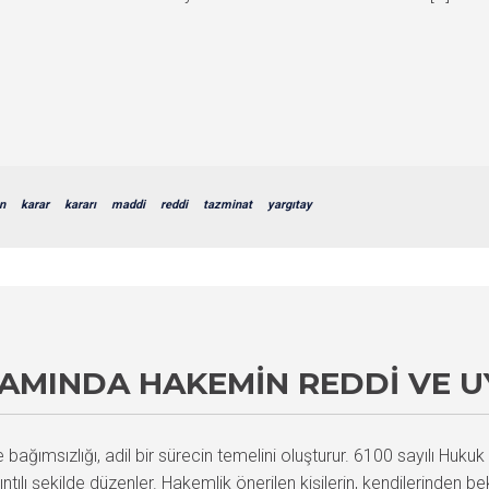
n
karar
kararı
maddi
reddi
tazminat
yargıtay
AMINDA HAKEMIN REDDI VE 
 bağımsızlığı, adil bir sürecin temelini oluşturur. 6100 sayılı H
rıntılı şekilde düzenler. Hakemlik önerilen kişilerin, kendilerinden b