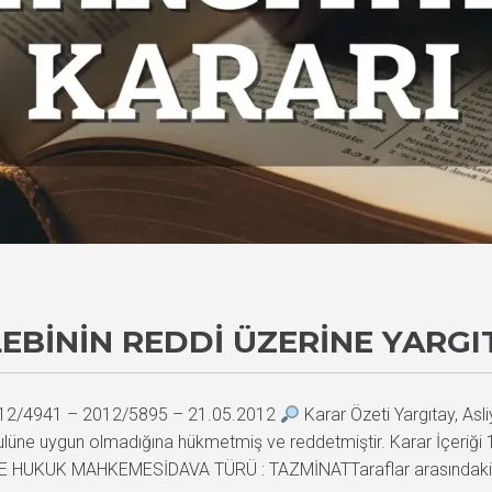
EBININ REDDI ÜZERINE YARGI
 2012/4941 – 2012/5895 – 21.05.2012
Karar Özeti Yargıtay, As
 usulüne uygun olmadığına hükmetmiş ve reddetmiştir. Karar İçer
E HUKUK MAHKEMESİDAVA TÜRÜ : TAZMİNATTaraflar arasındaki d