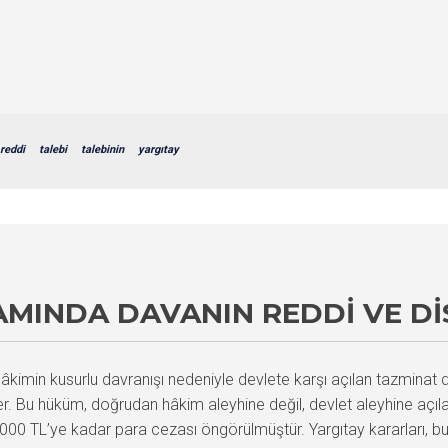
reddi
talebi
talebinin
yargıtay
MINDA DAVANIN REDDI VE DIS
imin kusurlu davranışı nedeniyle devlete karşı açılan tazminat d
ler. Bu hüküm, doğrudan hâkim aleyhine değil, devlet aleyhine açı
0 TL’ye kadar para cezası öngörülmüştür. Yargıtay kararları, b