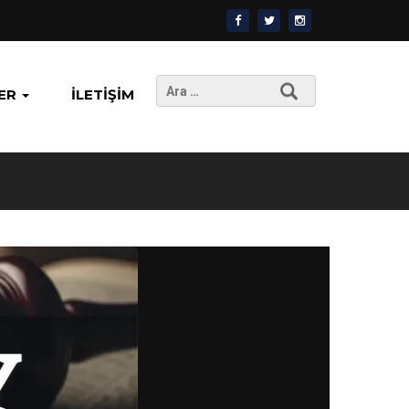
Arama:
ER
İLETIŞIM