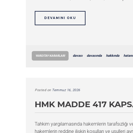
DEVAMINI OKU
davası
davasında
hakkında
hatanı
YARGITAY KARARLARI
Posted on
Temmuz 16, 2026
HMK MADDE 417 KAPS
Tahkim yargılamasında hakemlerin tarafsızlığı ve
hakemlerin reddine ilişkin koşulları ve usulleri ay