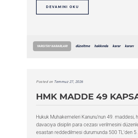
DEVAMINI OKU
düzeltme
hakkında
karar
kararı
YARGITAY KARARLARI
Posted on
Temmuz 27, 2026
HMK MADDE 49 KAPSA
Hukuk Muhakemeleri Kanunu’nun 49. maddesi, hâk
davacıya disiplin para cezası verilmesini düzen
esastan reddedilmesi durumunda 500 TL’den 5.00